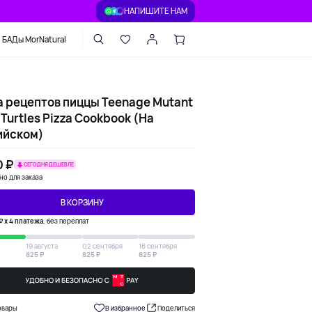
НАПИШИТЕ НАМ
БАДы MorNatural
а рецептов пиццы Teenage Mutant
 Turtles Pizza Cookbook (На
ийском)
0 ₽
СЕГОДНЯ ДЕШЕВЛЕ
но для заказа
В КОРЗИНУ
₽ х 4 платежа
, без переплат
19 августа
02 сентября
16 сентября
825 ₽
825 ₽
825 ₽
овары
В избранное
Поделиться