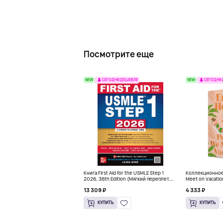
Посмотрите еще
NEW
NEW
СЕГОДНЯ ДЕШЕВЛЕ
СЕГОДНЯ
Книга First Aid for the USMLE Step 1
Коллекционное
2026, 36th Edition (Мягкий переплет,
Meet on Vacatio
Английский язык)
Hardcover
13 309 ₽
4 333 ₽
КУПИТЬ
КУПИТЬ