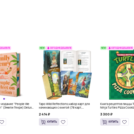
NEW
NEW
 ДЕШЕВЛЕ
СЕГОДНЯ ДЕШЕВЛЕ
СЕГОДНЯ ДЕШЕВЛЕ
 издание "People We
Таро Wild Reflections набор карт для
Книга рецептов пиццы 
n" (Эмили Генри) Deluxe
начинающих с книгой (78 карт,
Ninja Turtles Pizza Cook
золочёные края)
английском)
2 414 ₽
3 300 ₽
КУПИТЬ
КУПИТЬ