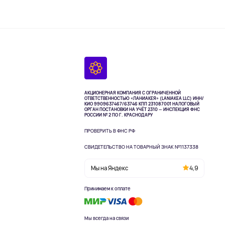
АКЦИОНЕРНАЯ КОМПАНИЯ С ОГРАНИЧЕННОЙ
ОТВЕТСТВЕННОСТЬЮ «ЛАНИАКЕЯ» (LANIAKEA LLC)
ИНН/
КИО 9909637467/63746 КПП 231087001
НАЛОГОВЫЙ
ОРГАН ПОСТАНОВКИ НА УЧЁТ 2310 — ИНСПЕКЦИЯ ФНС
РОССИИ № 2 ПО Г. КРАСНОДАРУ
ПРОВЕРИТЬ В ФНС РФ
СВИДЕТЕЛЬСТВО НА ТОВАРНЫЙ ЗНАК №1137338
Мы на Яндекс
4,9
Принимаем к оплате
Мы всегда на связи