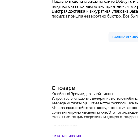
О товаре
Кавабанга! Время идеальной пиццы
Устройте легендарную вечеринку в стиле любимы
Teenage Mutant Ninja Turtles Pizza Cookbook. Все 
Микеланджело обожают пиццу, и теперь у вас ест
сочетания прямо на своей кухне. Это потрясающ
станет настоящим сокровищем для фанатов фран
От классики до...
Читать описание