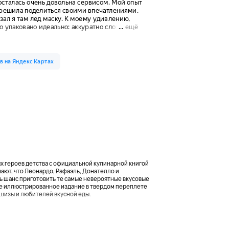
х героев детства с официальной кулинарной книгой
знают, что Леонардо, Рафаэль, Донателло и
ь шанс приготовить те самые невероятные вкусовые
ее иллюстрированное издание в твердом переплете
шизы и любителей вкусной еды.