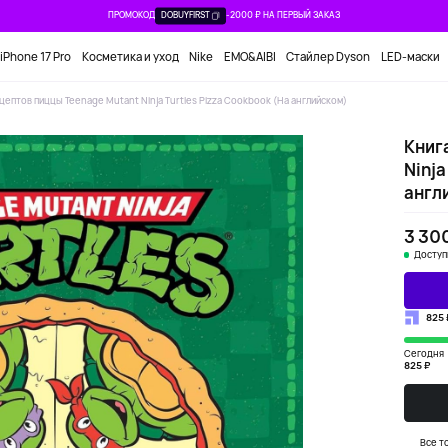
ПРОМОКОД
DOBUYFIRST
-2000 ₽ НА ПЕРВЫЙ ЗАКАЗ
iPhone 17 Pro
Косметика и уход
Nike
EMO&AIBI
Стайлер Dyson
LED-маски
цептов пиццы Teenage Mutant Ninja Turtles Pizza Cookbook (На английском)
Книг
Ninja
англ
3 30
Доступ
825 
Сегодня
825 ₽
Все т