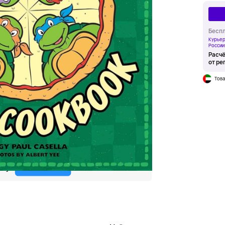
Беспл
Курьер
России
Расчё
от ре
Това