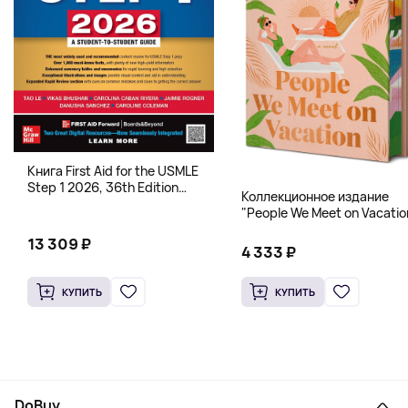
Книга First Aid for the USMLE
Step 1 2026, 36th Edition
Коллекционное издание
(Мягкий переплет,
"People We Meet on Vacatio
Английский язык)
(Эмили Генри) Deluxe
13 309 ₽
Hardcover
4 333 ₽
КУПИТЬ
КУПИТЬ
DoBuy