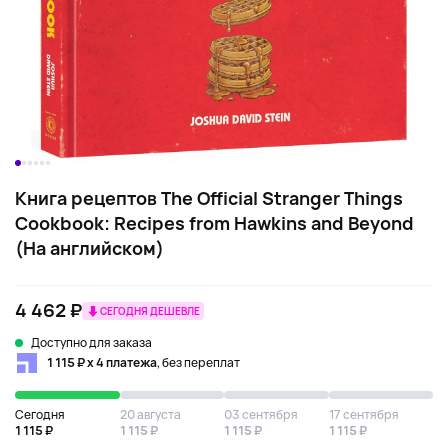
Книга рецептов The Official Stranger Things
Cookbook: Recipes from Hawkins and Beyond
(На английском)
4 462 ₽
СЕГОДНЯ ДЕШЕВЛЕ
Доступно для заказа
1 115 ₽ х 4 платежа
, без переплат
Сегодня
20 августа
03 сентября
17 сентября
1 115 ₽
1 115 ₽
1 115 ₽
1 115 ₽