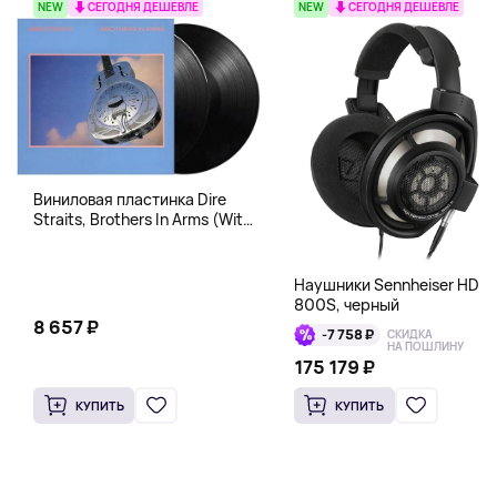
NEW
СЕГОДНЯ ДЕШЕВЛЕ
NEW
СЕГОДНЯ ДЕШЕВЛЕ
Виниловая пластинка Dire
Straits, Brothers In Arms (With
Download Code)
B00JDVX3WE
Наушники Sennheiser HD
800S, черный
8 657 ₽
-7 758 ₽
СКИДКА
НА ПОШЛИНУ
175 179 ₽
КУПИТЬ
КУПИТЬ