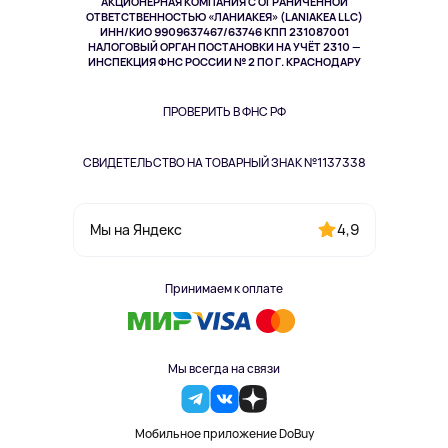
АКЦИОНЕРНАЯ КОМПАНИЯ С ОГРАНИЧЕННОЙ
Спорт
ОТВЕТСТВЕННОСТЬЮ «ЛАНИАКЕЯ» (LANIAKEA LLC)
ИНН/КИО 9909637467/63746 КПП 231087001
Здоровье
НАЛОГОВЫЙ ОРГАН ПОСТАНОВКИ НА УЧЁТ 2310 —
Здоровье питомцев
ИНСПЕКЦИЯ ФНС РОССИИ № 2 ПО Г. КРАСНОДАРУ
Книги
Одежда и аксессуары
ПРОВЕРИТЬ В ФНС РФ
СВИДЕТЕЛЬСТВО НА ТОВАРНЫЙ ЗНАК №1137338
4,9
Мы на Яндекс
Принимаем к оплате
Мы всегда на связи
Мобильное приложение DoBuy