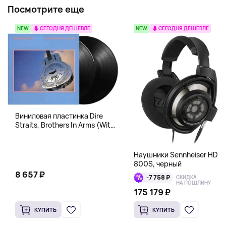
Посмотрите еще
NEW
СЕГОДНЯ ДЕШЕВЛЕ
NEW
СЕГОДНЯ ДЕШЕВЛЕ
Виниловая пластинка Dire
Straits, Brothers In Arms (With
Download Code)
B00JDVX3WE
Наушники Sennheiser HD
800S, черный
8 657 ₽
-7 758 ₽
СКИДКА
НА ПОШЛИНУ
175 179 ₽
КУПИТЬ
КУПИТЬ