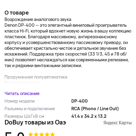
О товаре
Возрождение аналогового звука
Denon DP-400 — это элегантный виниловый проигрыватель
класса Hi-Fi, который вдохнет новую жизнь в вашу коллекцию
пластинок. Благодаря массивному, антирезонансному
корпусу и усовершенствованному пассиковому приводу, он
обеспечивает кристально чистое и детальное звучание без
искажений. Поддержка трех скоростей (33 1/3, 45 и 78 об/
мин) позволяет наслаждаться как современными релизами,
так и редкими винтажными записями.
Продуманная полуавтоматика
Больше не нужно...
Читать описание
Номер модели
DP-400
Разъемы и подключение
RCA (Phono / Line Out)
Размеры ШхГхВ см
41.4 x 34.2 x 13.2