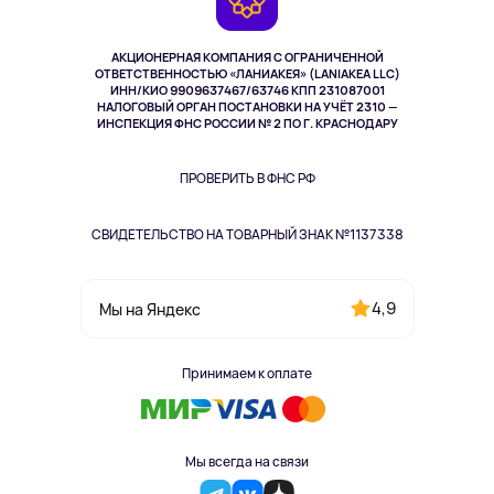
TV и мультимедиа
Выкуп товара
Музыка и звук
АКЦИОНЕРНАЯ КОМПАНИЯ С ОГРАНИЧЕННОЙ
Спорт
ОТВЕТСТВЕННОСТЬЮ «ЛАНИАКЕЯ» (LANIAKEA LLC)
ИНН/КИО 9909637467/63746 КПП 231087001
Здоровье
НАЛОГОВЫЙ ОРГАН ПОСТАНОВКИ НА УЧЁТ 2310 —
Здоровье питомцев
ИНСПЕКЦИЯ ФНС РОССИИ № 2 ПО Г. КРАСНОДАРУ
Книги
Одежда и аксессуары
ПРОВЕРИТЬ В ФНС РФ
СВИДЕТЕЛЬСТВО НА ТОВАРНЫЙ ЗНАК №1137338
4,9
Мы на Яндекс
Принимаем к оплате
Мы всегда на связи