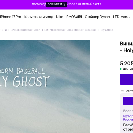
ПРОМОКОД
DOBUYFIRST
-2000 ₽ НА ПЕРВЫЙ ЗАКАЗ
iPhone 17 Pro
Косметика и уход
Nike
EMO&AIBI
Стайлер Dyson
LED-маски
атели
Виниловые пластинки
Виниловая пластинка Modern Baseball – Holy Ghost
Вини
– Hol
5 205
Доступ
Все т
Беспл
Курьер
России
Расчё
от ре