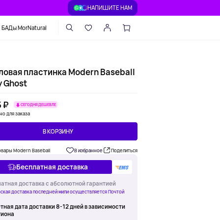
НАПИШИТЕ НАМ
БАДы MorNatural
ловая пластинка Modern Baseball
y Ghost
 ₽
СЕГОДНЯ ДЕШЕВЛЕ
но для заказа
В КОРЗИНУ
овары Modern Baseball
В избранное
Поделиться
Бесплатная доставка
атная доставка с абсолютной гарантией
ская доставка последней мили осуществляется Почтой
тная дата доставки 8-12 дней в зависимости
гиона