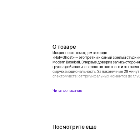
О товаре
Искренность в каждом аккорде
«Holy Ghost» — это третий и самый зрелый студ
Modern Baseball. Впервые доверив запись сторон
группа добилась невероятно плотного и отточенн
сырую эмоциональность. За лаконичные 28 минут
спектр чувств: от триумфальных моментов до глу
...
Читать описание
Посмотрите еще