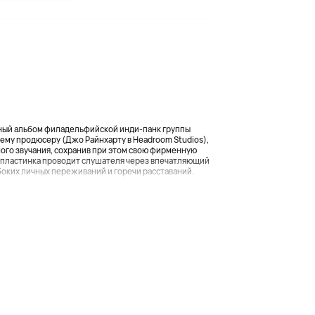
ийный альбом филадельфийской инди-панк группы
нему продюсеру (Джо Райнхарту в Headroom Studios),
ого звучания, сохранив при этом свою фирменную
 пластинка проводит слушателя через впечатляющий
боких личных переживаний и горечи расставаний.