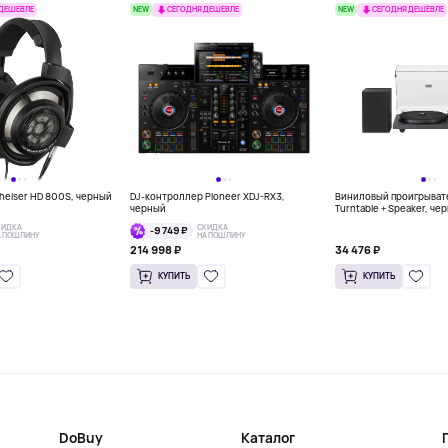
NEW
NEW
 ДЕШЕВЛЕ
СЕГОДНЯ ДЕШЕВЛЕ
СЕГОДНЯ ДЕШЕВЛЕ
eiser HD 800S, черный
DJ-контроллер Pioneer XDJ-RX3,
Виниловый проигрывате
черный
Turntable + Speaker, че
КИДКА
СКИДКА
-9 749 ₽
А ПОШЛИНУ
НА ПОШЛИНУ
214 998 ₽
34 476 ₽
КУПИТЬ
КУПИТЬ
DoBuy
Каталог