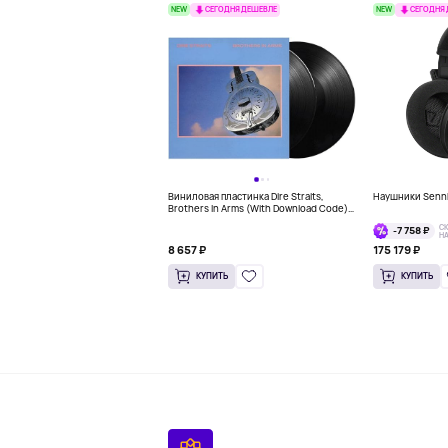
NEW
NEW
СЕГОДНЯ ДЕШЕВЛЕ
СЕГОДНЯ
Виниловая пластинка Dire Straits,
Наушники Sennh
Brothers In Arms (With Download Code)
B00JDVX3WE
С
-7 758 ₽
Н
8 657 ₽
175 179 ₽
КУПИТЬ
КУПИТЬ