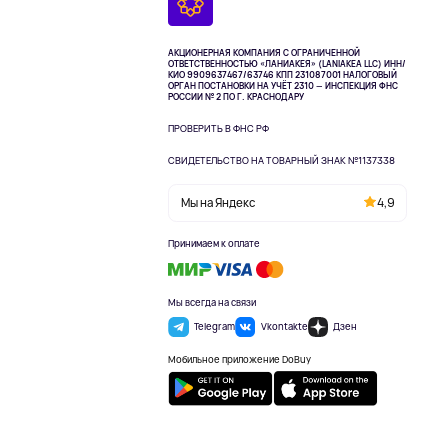
АКЦИОНЕРНАЯ КОМПАНИЯ С ОГРАНИЧЕННОЙ
ОТВЕТСТВЕННОСТЬЮ «ЛАНИАКЕЯ» (LANIAKEA LLC)
ИНН/
КИО 9909637467/63746 КПП 231087001
НАЛОГОВЫЙ
ОРГАН ПОСТАНОВКИ НА УЧЁТ 2310 — ИНСПЕКЦИЯ ФНС
РОССИИ № 2 ПО Г. КРАСНОДАРУ
ПРОВЕРИТЬ В ФНС РФ
СВИДЕТЕЛЬСТВО НА ТОВАРНЫЙ ЗНАК №1137338
Мы на Яндекс
4,9
Принимаем к оплате
Мы всегда на связи
Telegram
Vkontakte
Дзен
Мобильное приложение DoBuy