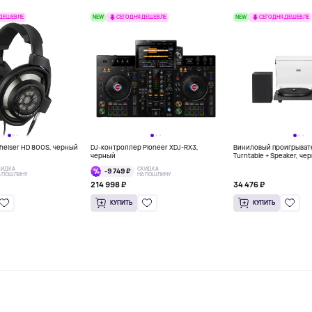
NEW
NEW
 ДЕШЕВЛЕ
СЕГОДНЯ ДЕШЕВЛЕ
СЕГОДНЯ ДЕШЕВЛЕ
eiser HD 800S, черный
DJ-контроллер Pioneer XDJ-RX3,
Виниловый проигрывате
черный
Turntable + Speaker, че
КИДКА
СКИДКА
-9 749 ₽
А ПОШЛИНУ
НА ПОШЛИНУ
214 998 ₽
34 476 ₽
КУПИТЬ
КУПИТЬ