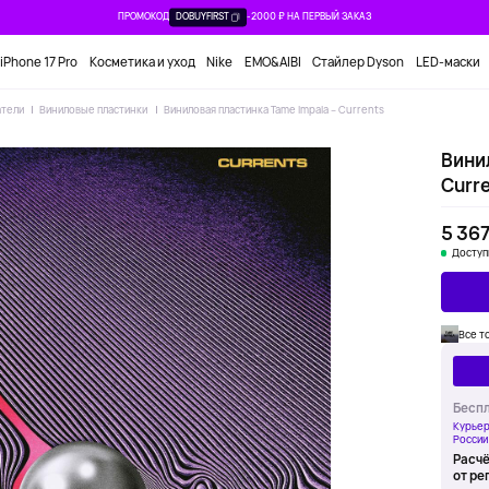
ПРОМОКОД
DOBUYFIRST
-2000 ₽ НА ПЕРВЫЙ ЗАКАЗ
iPhone 17 Pro
Косметика и уход
Nike
EMO&AIBI
Стайлер Dyson
LED-маски
атели
Виниловые пластинки
Виниловая пластинка Tame Impala – Currents
Вини
Curr
5 367
Доступ
Все т
Беспл
Курьер
России
Расчё
от ре