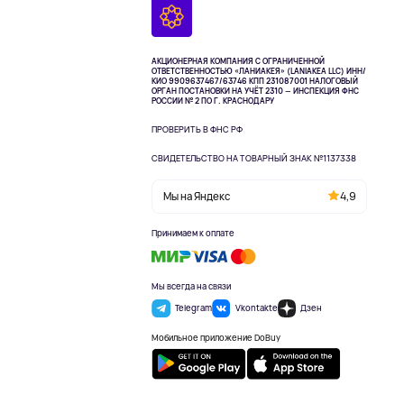
АКЦИОНЕРНАЯ КОМПАНИЯ С ОГРАНИЧЕННОЙ
ОТВЕТСТВЕННОСТЬЮ «ЛАНИАКЕЯ» (LANIAKEA LLC)
ИНН/
КИО 9909637467/63746 КПП 231087001
НАЛОГОВЫЙ
ОРГАН ПОСТАНОВКИ НА УЧЁТ 2310 — ИНСПЕКЦИЯ ФНС
РОССИИ № 2 ПО Г. КРАСНОДАРУ
ПРОВЕРИТЬ В ФНС РФ
СВИДЕТЕЛЬСТВО НА ТОВАРНЫЙ ЗНАК №1137338
Мы на Яндекс
4,9
Принимаем к оплате
Мы всегда на связи
Telegram
Vkontakte
Дзен
Мобильное приложение DoBuy