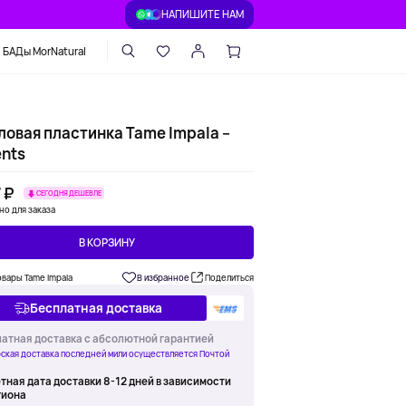
НАПИШИТЕ НАМ
БАДы MorNatural
ловая пластинка Tame Impala –
ents
 ₽
СЕГОДНЯ ДЕШЕВЛЕ
но для заказа
В КОРЗИНУ
овары Tame Impala
В избранное
Поделиться
Бесплатная доставка
атная доставка с абсолютной гарантией
ская доставка последней мили осуществляется Почтой
тная дата доставки 8-12 дней в зависимости
гиона