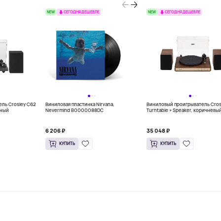
NEW
NEW
СЕГОДНЯ ДЕШЕВЛЕ
СЕГОДНЯ ДЕШЕВЛЕ
ль Crosley C62
Виниловая пластинка Nirvana,
Виниловый проигрыватель Cros
рный
Nevermind B0000088DC
Turntable + Speaker, коричневы
6 206 ₽
35 048 ₽
КУПИТЬ
КУПИТЬ