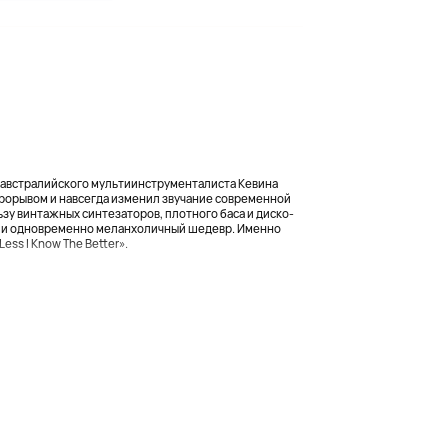
м австралийского мультиинструменталиста Кевина
прорывом и навсегда изменил звучание современной
ьзу винтажных синтезаторов, плотного баса и диско-
й и одновременно меланхоличный шедевр. Именно
ess I Know The Better».