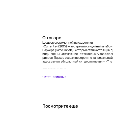
О товаре
Шедевр современной психоделики
«Currents» (2015) — это третий студийный альбо
Паркера (Tame Impala), который стал настоящим 
инди-сцены. Отказавшись от тяжелых гитар в пол
ритмов, Паркер создал невероятно танцевальны
здесь звучит абсолютный хит десятилетия — «The L
Аналоговый грув ...
Читать описание
Посмотрите еще