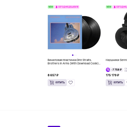
NEW
NEW
СЕГОДНЯ ДЕШЕВЛЕ
СЕГОДНЯ
Виниловая пластинка Dire Straits,
Наушники Sennh
Brothers In Arms (With Download Code)
B00JDVX3WE
С
-7 758 ₽
Н
8 657 ₽
175 179 ₽
КУПИТЬ
КУПИТЬ