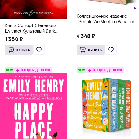
Коллекционное издание
"People We Meet on Vacation"
Книга Corrupt (Пенелопа
(Эмили Генри) Deluxe
Дуглас) Культовый Dark
Hardcover
4 348 ₽
Romance бестселлер (18+)
1 350 ₽
КУПИТЬ
КУПИТЬ
NEW
СЕГОДНЯ ДЕШЕВЛЕ
NEW
СЕГОДНЯ ДЕШЕВЛЕ