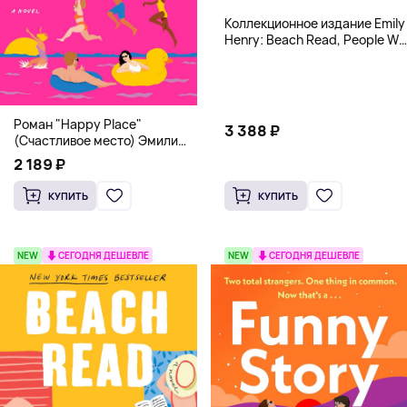
Коллекционное издание Emily
Henry: Beach Read, People We
Meet, Book Lovers
Роман "Happy Place"
3 388 ₽
(Счастливое место) Эмили
Генри | Твердый переплет
2 189 ₽
КУПИТЬ
КУПИТЬ
NEW
СЕГОДНЯ ДЕШЕВЛЕ
NEW
СЕГОДНЯ ДЕШЕВЛЕ