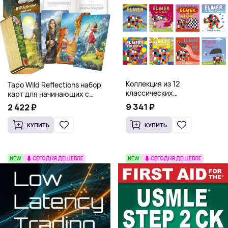
Коллекция из 12
Таро Wild Reflections набор
классических
карт для начинающих с
иллюстрированных книг об
книгой (78 карт, золочёные
9 341 ₽
2 422 ₽
Элмере от Дэвида Макки
края)
КУПИТЬ
КУПИТЬ
NEW
СЕГОДНЯ ДЕШЕВЛЕ
NEW
СЕГОДНЯ ДЕШЕВЛЕ