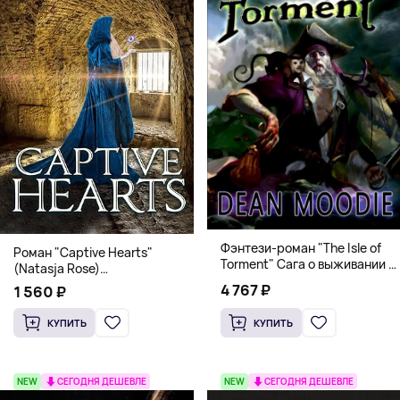
Фэнтези-роман "The Isle of
Роман "Captive Hearts"
Torment" Сага о выживании и
(Natasja Rose)
магии
Романтическое фэнтези
4 767 ₽
1 560 ₽
КУПИТЬ
КУПИТЬ
NEW
СЕГОДНЯ ДЕШЕВЛЕ
NEW
СЕГОДНЯ ДЕШЕВЛЕ