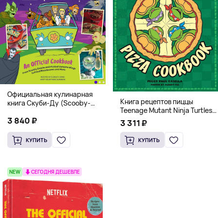
Официальная кулинарная
Книга рецептов пиццы
книга Скуби-Ду (Scooby-
Teenage Mutant Ninja Turtles
Doo! and the Attack of the
Pizza Cookbook (На
3 840 ₽
Scooby Snacks), Твердый
3 311 ₽
английском)
переплет
КУПИТЬ
КУПИТЬ
NEW
СЕГОДНЯ ДЕШЕВЛЕ