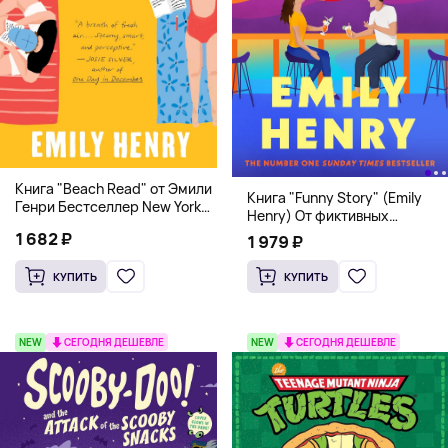
Книга "Beach Read" от Эмили
Книга "Funny Story" (Emily
Генри Бестселлер New York
Henry) От фиктивных
Times
свиданий к реальной любви
1 682 ₽
1 979 ₽
КУПИТЬ
КУПИТЬ
NEW
СЕГОДНЯ ДЕШЕВЛЕ
NEW
СЕГОДНЯ ДЕШЕВЛЕ