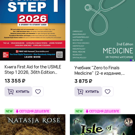
Книга First Aid for the USMLE
Учебник "Zero to Finals
Step 1 2026, 36th Edition
Medicine" (2-е издание,
(Мягкий переплет,
Мягкая обложка) Dr. Thomas
13 355 ₽
3 875 ₽
Английский язык)
Watchman
КУПИТЬ
КУПИТЬ
NEW
СЕГОДНЯ ДЕШЕВЛЕ
NEW
СЕГОДНЯ ДЕШЕВЛЕ