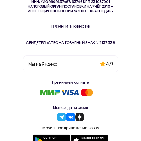
ИНН/КИО 9909637467/63746 КПП 231087001
Здоровье
НАЛОГОВЫЙ ОРГАН ПОСТАНОВКИ НА УЧЁТ 2310 —
Здоровье питомцев
ИНСПЕКЦИЯ ФНС РОССИИ № 2 ПО Г. КРАСНОДАРУ
Книги
Одежда и аксессуары
ПРОВЕРИТЬ В ФНС РФ
СВИДЕТЕЛЬСТВО НА ТОВАРНЫЙ ЗНАК №1137338
4,9
Мы на Яндекс
Принимаем к оплате
Мы всегда на связи
Мобильное приложение DoBuy