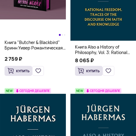
Книга "Butcher & Blackbird"
Книга Also a History of
Бринн Уивер Романтическая
Philosophy, Vol. 3: Rational
комедия о серийных убийцах
Freedom. Traces of the
2 759 ₽
(18+)
8 065 ₽
Discourse on Faith and
Knowledge (Твердый
КУПИТЬ
КУПИТЬ
переплет)
NEW
СЕГОДНЯ ДЕШЕВЛЕ
NEW
СЕГОДНЯ ДЕШЕВЛЕ