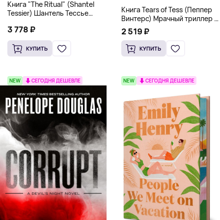
Книга "The Ritual" (Shantel
Книга Tears of Tess (Пеппер
Tessier) Шантель Тессье
Винтерс) Мрачный триллер о
Экстремальный дарк-
выживании и страсти (18+)
3 778 ₽
романс бестселлер (18+)
2 519 ₽
КУПИТЬ
КУПИТЬ
NEW
СЕГОДНЯ ДЕШЕВЛЕ
NEW
СЕГОДНЯ ДЕШЕВЛЕ