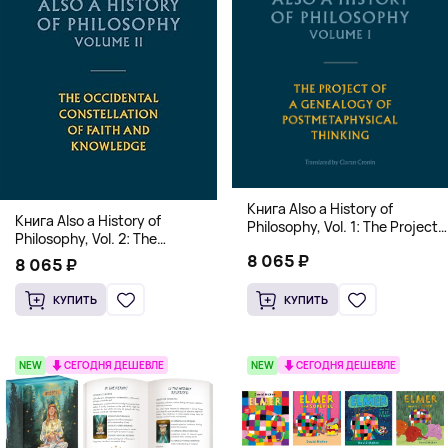
Книга Also a History of
Книга Also a History of
Philosophy, Vol. 1: The Project
Philosophy, Vol. 2: The
of a Genealogy of
Occidental Constellation of
8 065 ₽
Postmetaphysical Thinking
8 065 ₽
Faith and Knowledge
(Твердый переплет)
(Твердый переплет)
КУПИТЬ
КУПИТЬ
NEW
СЕГОДНЯ ДЕШЕВЛЕ
NEW
СЕГОДНЯ ДЕШЕВЛЕ