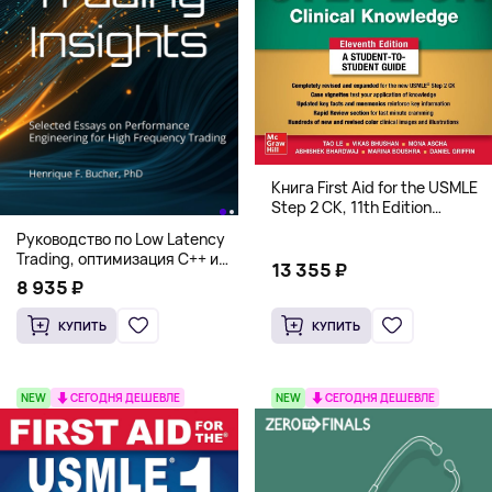
Книга First Aid for the USMLE
Step 2 CK, 11th Edition
(Мягкий переплет,
Руководство по Low Latency
Английский язык)
Trading, оптимизация C++ и
13 355 ₽
системная архитектура для
8 935 ₽
HFT
КУПИТЬ
КУПИТЬ
NEW
СЕГОДНЯ ДЕШЕВЛЕ
NEW
СЕГОДНЯ ДЕШЕВЛЕ