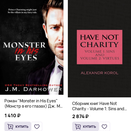
Роман "Monster in His Eyes"
Сборник книг Have Not
(Монстр в его глазах) Дж. М.
Charity - Volume 1: Sins and
Дарховер | Mafia Romance
Volume 2: Virtues
1 410 ₽
2 874 ₽
18+
КУПИТЬ
КУПИТЬ