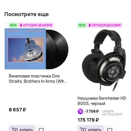
Посмотрите еще
NEW
СЕГОДНЯ ДЕШЕВЛЕ
NEW
СЕГОДНЯ ДЕШЕВЛЕ
Виниловая пластинка Dire
Straits, Brothers In Arms (With
Download Code)
B00JDVX3WE
Наушники Sennheiser HD
800S, черный
8 657 ₽
-7 758 ₽
СКИДКА
НА ПОШЛИНУ
175 179 ₽
КУПИТЬ
КУПИТЬ