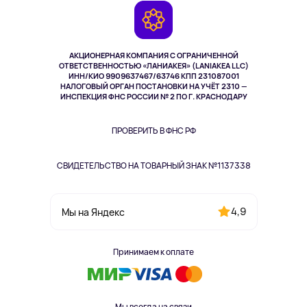
Камеры
Возврат
TV и мультимедиа
Выкуп товара
Музыка и звук
АКЦИОНЕРНАЯ КОМПАНИЯ С ОГРАНИЧЕННОЙ
Спорт
ОТВЕТСТВЕННОСТЬЮ «ЛАНИАКЕЯ» (LANIAKEA LLC)
ИНН/КИО 9909637467/63746 КПП 231087001
Здоровье
НАЛОГОВЫЙ ОРГАН ПОСТАНОВКИ НА УЧЁТ 2310 —
Здоровье питомцев
ИНСПЕКЦИЯ ФНС РОССИИ № 2 ПО Г. КРАСНОДАРУ
Книги
Одежда и аксессуары
ПРОВЕРИТЬ В ФНС РФ
СВИДЕТЕЛЬСТВО НА ТОВАРНЫЙ ЗНАК №1137338
4,9
Мы на Яндекс
Принимаем к оплате
Мы всегда на связи