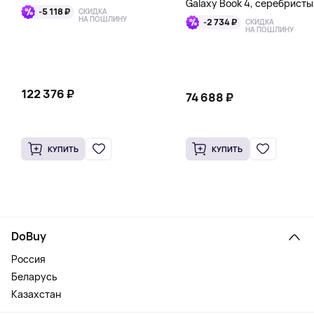
Galaxy Book 4, серебристы
сияющая звезда
-5 118 ₽
СКИДКА
НА ПОШЛИНУ
-2 734 ₽
СКИДКА
НА ПОШЛИНУ
122 376 ₽
74 688 ₽
КУПИТЬ
КУПИТЬ
DoBuy
Россия
Беларусь
Казахстан