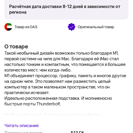
Расчётная дата доставки 8-12 дней в зависимости от
региона
Товар из ОАЭ
Оригинальный товар
О товаре
Такой необычный дизайн возможен только благодаря M1,
первой системе на чипе для Mac. Благодаря ей iMac стал
настолько тонким и компактным, что помещается в большее
количество мест, чем когда-либо.
M1 объединяет процессор, графику, память и многое другое
на одном чипе. Это позволяет нам разместить целый
компьютер в таком маленьком пространстве, что он
практически исчезает.
Идеально расположенная подставка. И молниеносно
быстрые порты Thunderbolt.
На 24-дюймовом 4,5-дюймовом дисплее Retina...
Читать описание
Постоянная память
512 Гб