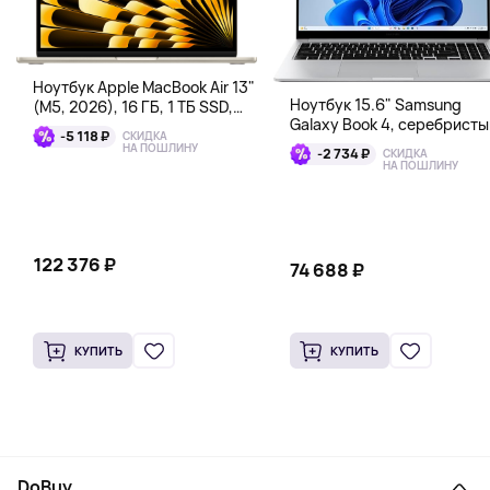
Ноутбук Apple MacBook Air 13"
Ноутбук 15.6" Samsung
(M5, 2026), 16 ГБ, 1 ТБ SSD,
Galaxy Book 4, серебристы
сияющая звезда
-5 118 ₽
СКИДКА
НА ПОШЛИНУ
-2 734 ₽
СКИДКА
НА ПОШЛИНУ
122 376 ₽
74 688 ₽
КУПИТЬ
КУПИТЬ
DoBuy