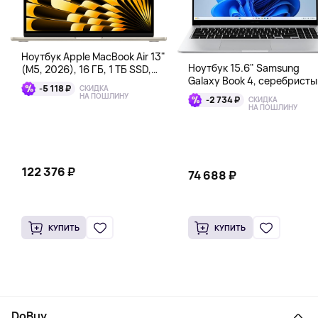
Ноутбук Apple MacBook Air 13"
Ноутбук 15.6" Samsung
(M5, 2026), 16 ГБ, 1 ТБ SSD,
Galaxy Book 4, серебристы
сияющая звезда
-5 118 ₽
СКИДКА
НА ПОШЛИНУ
-2 734 ₽
СКИДКА
НА ПОШЛИНУ
122 376 ₽
74 688 ₽
КУПИТЬ
КУПИТЬ
DoBuy