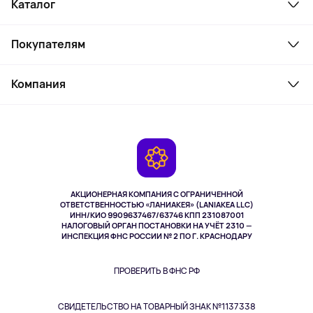
Каталог
Смартфоны и гаджеты
Покупателям
Ноутбуки, мониторы, VR
Товары для дома
Служба поддержки
Косметика и уход
Компания
Как заказать
Активный отдых
Оплата
О сервисе
Планшеты
Доставка
Контакты
Игровые консоли
Гарантия
Камеры
Возврат
TV и мультимедиа
Выкуп товара
Музыка и звук
АКЦИОНЕРНАЯ КОМПАНИЯ С ОГРАНИЧЕННОЙ
Спорт
ОТВЕТСТВЕННОСТЬЮ «ЛАНИАКЕЯ» (LANIAKEA LLC)
ИНН/КИО 9909637467/63746 КПП 231087001
Здоровье
НАЛОГОВЫЙ ОРГАН ПОСТАНОВКИ НА УЧЁТ 2310 —
Здоровье питомцев
ИНСПЕКЦИЯ ФНС РОССИИ № 2 ПО Г. КРАСНОДАРУ
Книги
Одежда и аксессуары
ПРОВЕРИТЬ В ФНС РФ
СВИДЕТЕЛЬСТВО НА ТОВАРНЫЙ ЗНАК №1137338