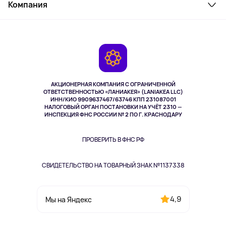
Косметика и уход
Компания
Как заказать
Активный отдых
Оплата
О сервисе
Планшеты
Доставка
Контакты
Игровые консоли
Гарантия
Камеры
Возврат
TV и мультимедиа
Выкуп товара
Музыка и звук
АКЦИОНЕРНАЯ КОМПАНИЯ С ОГРАНИЧЕННОЙ
Спорт
ОТВЕТСТВЕННОСТЬЮ «ЛАНИАКЕЯ» (LANIAKEA LLC)
ИНН/КИО 9909637467/63746 КПП 231087001
Здоровье
НАЛОГОВЫЙ ОРГАН ПОСТАНОВКИ НА УЧЁТ 2310 —
Здоровье питомцев
ИНСПЕКЦИЯ ФНС РОССИИ № 2 ПО Г. КРАСНОДАРУ
Книги
Одежда и аксессуары
ПРОВЕРИТЬ В ФНС РФ
СВИДЕТЕЛЬСТВО НА ТОВАРНЫЙ ЗНАК №1137338
4,9
Мы на Яндекс