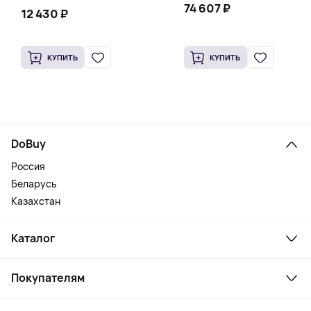
74 607 ₽
12 430 ₽
КУПИТЬ
КУПИТЬ
DoBuy
Россия
Беларусь
Казахстан
Каталог
Смартфоны и гаджеты
Покупателям
Ноутбуки, мониторы, VR
Товары для дома
Служба поддержки