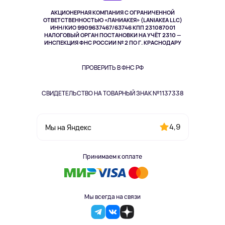
Музыка и звук
АКЦИОНЕРНАЯ КОМПАНИЯ С ОГРАНИЧЕННОЙ
Спорт
ОТВЕТСТВЕННОСТЬЮ «ЛАНИАКЕЯ» (LANIAKEA LLC)
ИНН/КИО 9909637467/63746 КПП 231087001
Здоровье
НАЛОГОВЫЙ ОРГАН ПОСТАНОВКИ НА УЧЁТ 2310 —
Здоровье питомцев
ИНСПЕКЦИЯ ФНС РОССИИ № 2 ПО Г. КРАСНОДАРУ
Книги
Одежда и аксессуары
ПРОВЕРИТЬ В ФНС РФ
СВИДЕТЕЛЬСТВО НА ТОВАРНЫЙ ЗНАК №1137338
4,9
Мы на Яндекс
Принимаем к оплате
Мы всегда на связи