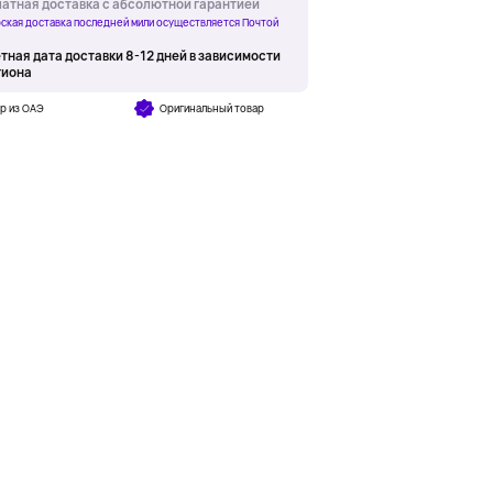
атная доставка с абсолютной гарантией
ская доставка последней мили осуществляется Почтой
тная дата доставки 8-12 дней в зависимости
гиона
р из ОАЭ
Оригинальный товар