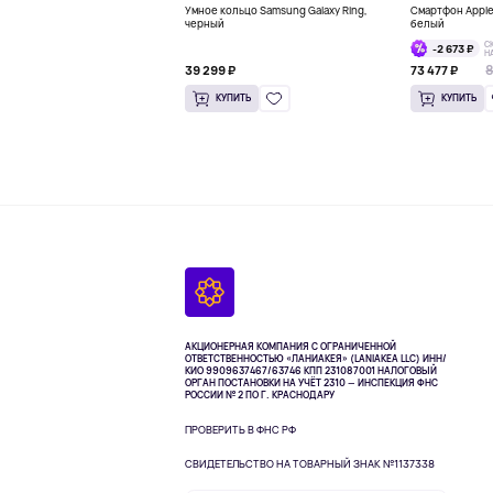
Умное кольцо Samsung Galaxy Ring,
Смартфон Apple 
черный
белый
С
-2 673 ₽
Н
8
39 299 ₽
73 477 ₽
КУПИТЬ
КУПИТЬ
АКЦИОНЕРНАЯ КОМПАНИЯ С ОГРАНИЧЕННОЙ
ОТВЕТСТВЕННОСТЬЮ «ЛАНИАКЕЯ» (LANIAKEA LLC)
ИНН/
КИО 9909637467/63746 КПП 231087001
НАЛОГОВЫЙ
ОРГАН ПОСТАНОВКИ НА УЧЁТ 2310 — ИНСПЕКЦИЯ ФНС
РОССИИ № 2 ПО Г. КРАСНОДАРУ
ПРОВЕРИТЬ В ФНС РФ
СВИДЕТЕЛЬСТВО НА ТОВАРНЫЙ ЗНАК №1137338