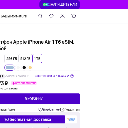
НАПИШИТЕ НАМ
БАДы MorNatural
фон Apple iPhone Air 1 Тб eSIM,
бой
256 ГБ
512 ГБ
1 ТБ
Будет пошлина ≈
14 454 ₽
8 ₽
СКИДКА НА ПОШЛИНУ
73 ₽
СЕГОДНЯ ДЕШЕВЛЕ
но для заказа
В КОРЗИНУ
овары Apple
В избранное
Поделиться
Бесплатная доставка