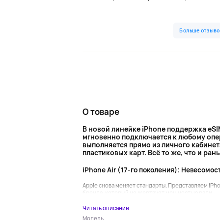
О товаре
В новой линейке iPhone поддержка eSI
мгновенно подключается к любому опер
выполняется прямо из личного кабинета
пластиковых карт. Всё то же, что и ра
iPhone Air (17-го поколения): Невесомос
Apple снова меняет стандарты. Представляем iPho
бренда, который не жертвует мощностью ради...
Читать описание
Модель