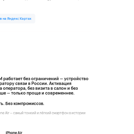
M работает без ограничений — устройство
атору связи в России. Активация
 оператора, без визита в салон и без
ньше — только проще и современнее.
ть. Без компромиссов.
ne Air — самый тонкий и лёгкий смартфон в истории
iPhone Air