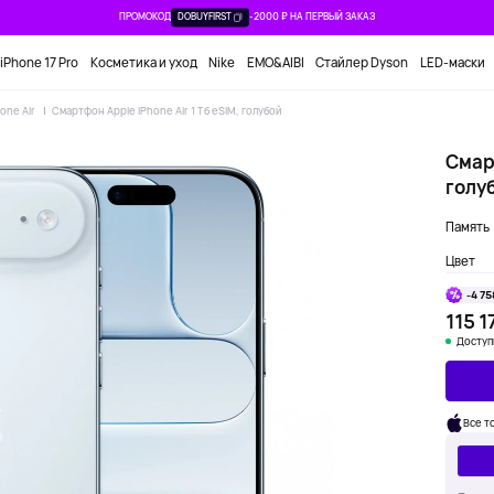
ПРОМОКОД
DOBUYFIRST
-2000 ₽ НА ПЕРВЫЙ ЗАКАЗ
iPhone 17 Pro
Косметика и уход
Nike
EMO&AIBI
Стайлер Dyson
LED-маски
hone Air
Смартфон Apple iPhone Air 1 Тб eSIM, голубой
Смарт
голу
Память
Цвет
-4 75
115 1
Доступ
Все т