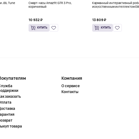
и JBL Tune
Смарт-часы Amazfit GTR 3 Pro,
Карманный интерактивный робо
коричневый
искусственным интеллектом Eili
ENERGIZE LAB, розовый
10 932 ₽
13 809 ₽
КУПИТЬ
КУПИТЬ
Покупателям
Компания
Служба
О сервисе
поддержки
Контакты
ак заказать
Оплата
Доставка
Гарантия
Возврат
Выкуп товара