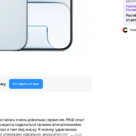
Беспл
Курьер
России
Расчё
от ре
Това