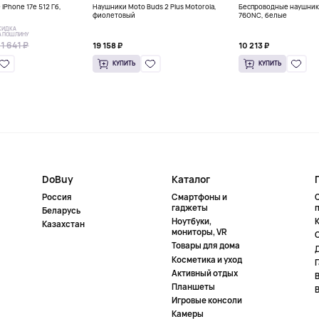
iPhone 17e 512 Гб,
Наушники Moto Buds 2 Plus Motorola,
Беспроводные наушник
фиолетовый
760NC, белые
КИДКА
А ПОШЛИНУ
1 641 ₽
19 158 ₽
10 213 ₽
КУПИТЬ
КУПИТЬ
DoBuy
Каталог
Россия
Смартфоны и
гаджеты
Беларусь
Ноутбуки,
К
Казахстан
мониторы, VR
Товары для дома
Косметика и уход
Активный отдых
Планшеты
Игровые консоли
Камеры