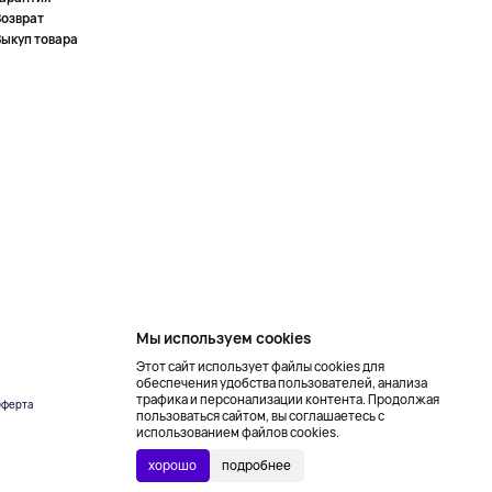
Возврат
Выкуп товара
Мы используем cookies
Этот сайт использует файлы cookies для
обеспечения удобства пользователей, анализа
трафика и персонализации контента. Продолжая
ферта
Создание сайта –
пользоваться сайтом, вы соглашаетесь с
NetLab
использованием файлов cookies.
хорошо
подробнее