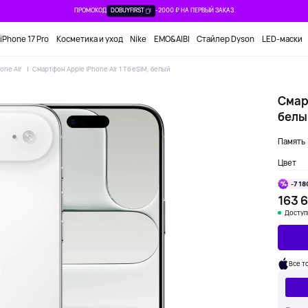
ПРОМОКОД
DOBUYFIRST
-2000 ₽ НА ПЕРВЫЙ ЗАКАЗ
iPhone 17 Pro
Косметика и уход
Nike
EMO&AIBI
Стайлер Dyson
LED-маски
hone Air
Смартфон Apple iPhone Air 1 Тб eSIM, белый
Смарт
белы
Память
Цвет
-7 18
163 6
Доступ
Все т