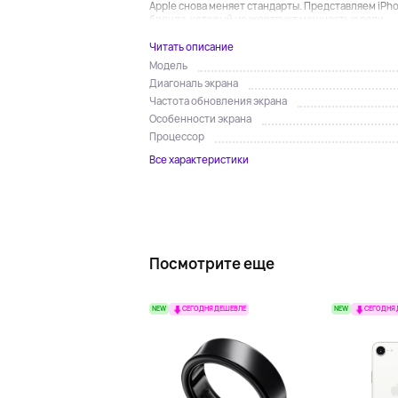
Apple снова меняет стандарты. Представляем iPho
бренда, который не жертвует мощностью ради...
Читать описание
Модель
Диагональ экрана
Частота обновления экрана
Особенности экрана
Процессор
Все характеристики
Посмотрите еще
NEW
NEW
СЕГОДНЯ ДЕШЕВЛЕ
СЕГОДНЯ