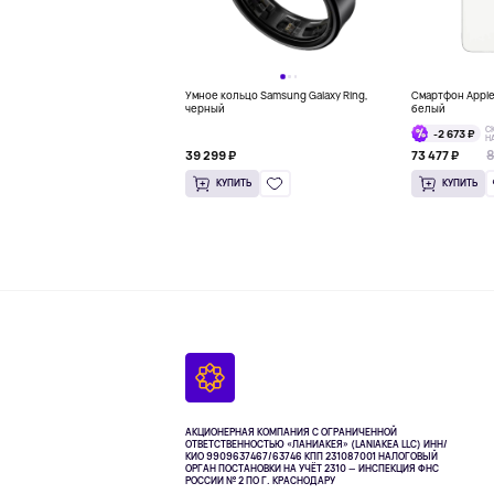
Умное кольцо Samsung Galaxy Ring,
Смартфон Apple 
черный
белый
С
-2 673 ₽
Н
8
39 299 ₽
73 477 ₽
КУПИТЬ
КУПИТЬ
АКЦИОНЕРНАЯ КОМПАНИЯ С ОГРАНИЧЕННОЙ
ОТВЕТСТВЕННОСТЬЮ «ЛАНИАКЕЯ» (LANIAKEA LLC)
ИНН/
КИО 9909637467/63746 КПП 231087001
НАЛОГОВЫЙ
ОРГАН ПОСТАНОВКИ НА УЧЁТ 2310 — ИНСПЕКЦИЯ ФНС
РОССИИ № 2 ПО Г. КРАСНОДАРУ