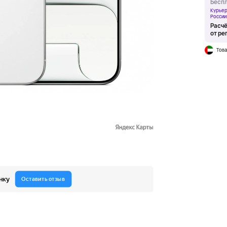
Беспл
Курьер
России
Расчё
от ре
Това