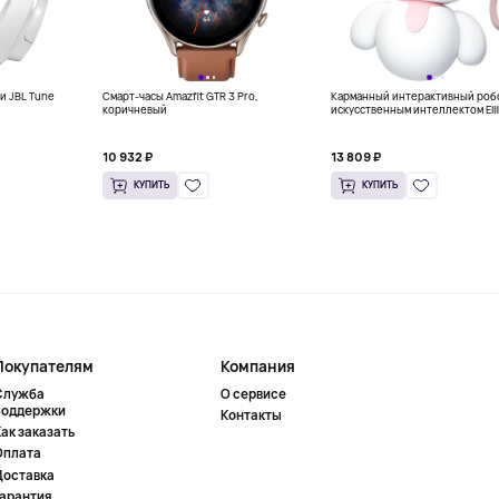
и JBL Tune
Смарт-часы Amazfit GTR 3 Pro,
Карманный интерактивный робо
коричневый
искусственным интеллектом Eili
ENERGIZE LAB, розовый
10 932 ₽
13 809 ₽
КУПИТЬ
КУПИТЬ
Покупателям
Компания
Служба
О сервисе
поддержки
Контакты
ак заказать
Оплата
Доставка
Гарантия