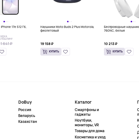
iPhone 17e 512 Гб,
Наушники Moto Buds 2 Plus Motorola,
Беспроводные наушник
фиолетовый
760NC, белые
КИДКА
А ПОШЛИНУ
1 641 ₽
19 158 ₽
10 213 ₽
КУПИТЬ
КУПИТЬ
DoBuy
Каталог
Россия
Смартфоны и
гаджеты
Беларусь
Ноутбуки,
К
Казахстан
мониторы, VR
Товары для дома
Косметика и уход