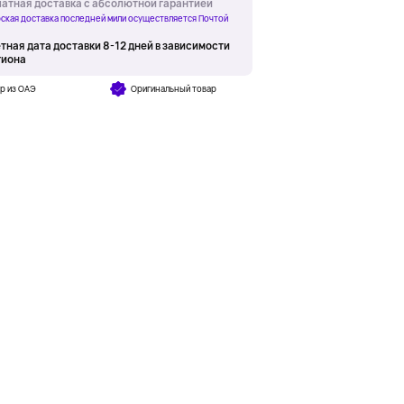
атная доставка с абсолютной гарантией
ская доставка последней мили осуществляется Почтой
тная дата доставки 8-12 дней в зависимости
гиона
р из ОАЭ
Оригинальный товар