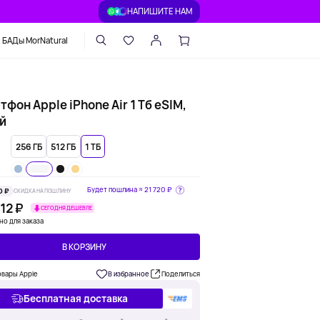
НАПИШИТЕ НАМ
БАДы MorNatural
фон Apple iPhone Air 1 Тб eSIM,
й
256 ГБ
512 ГБ
1 ТБ
Будет пошлина ≈
21 720 ₽
0 ₽
СКИДКА НА ПОШЛИНУ
12 ₽
СЕГОДНЯ ДЕШЕВЛЕ
но для заказа
В КОРЗИНУ
овары Apple
В избранное
Поделиться
Бесплатная доставка