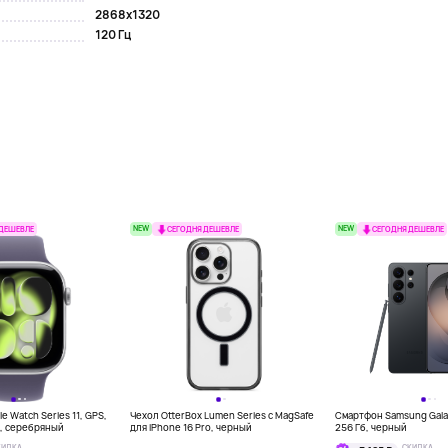
2868x1320
120 Гц
NEW
NEW
 ДЕШЕВЛЕ
СЕГОДНЯ ДЕШЕВЛЕ
СЕГОДНЯ ДЕШЕВЛЕ
e Watch Series 11, GPS,
Чехол OtterBox Lumen Series с MagSafe
Смартфон Samsung Galax
м, серебряный
для iPhone 16 Pro, черный
256 Гб, черный
КИДКА
СКИДКА