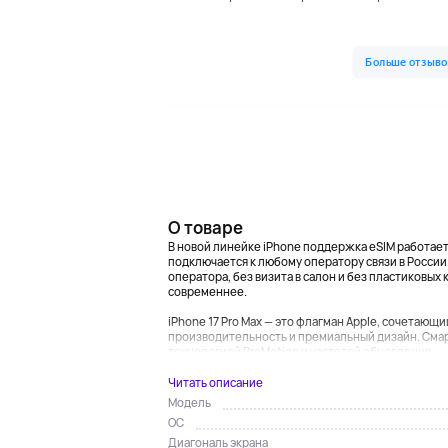
О товаре
В новой линейке iPhone поддержка eSIM работае
подключается к любому оператору связи в России
оператора, без визита в салон и без пластиковых к
современнее.
iPhone 17 Pro Max — это флагман Apple, сочетаю
производительность и премиальный дизайн. Сма
технологией ProMotion и частотой обновления...
Читать описание
Модель
ОС
Диагональ экрана