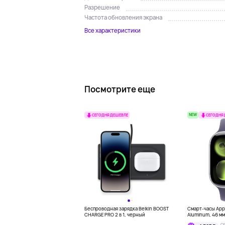
Разрешение
Частота обновления экрана
Все характеристики
Посмотрите еще
NEW
СЕГОДНЯ ДЕШЕВЛЕ
СЕГОДНЯ
Беспроводная зарядка Belkin BOOST
Смарт-часы Appl
CHARGE PRO 2 в 1, черный
Aluminum, 46 м
С