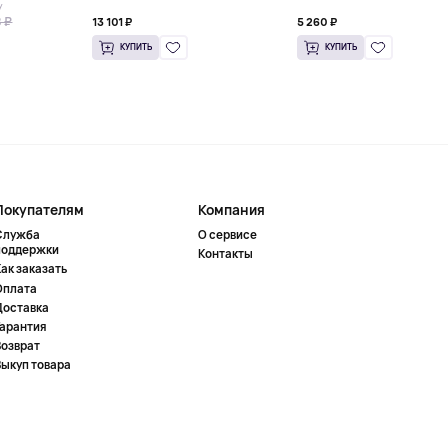
У
 ₽
13 101 ₽
5 260 ₽
КУПИТЬ
КУПИТЬ
Покупателям
Компания
Служба
О сервисе
поддержки
Контакты
ак заказать
Оплата
Доставка
Гарантия
Возврат
Выкуп товара