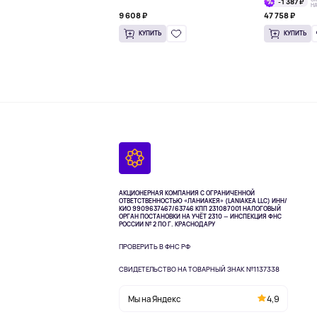
-1 387 ₽
Н
9 608 ₽
47 758 ₽
КУПИТЬ
КУПИТЬ
АКЦИОНЕРНАЯ КОМПАНИЯ С ОГРАНИЧЕННОЙ
ОТВЕТСТВЕННОСТЬЮ «ЛАНИАКЕЯ» (LANIAKEA LLC)
ИНН/
КИО 9909637467/63746 КПП 231087001
НАЛОГОВЫЙ
ОРГАН ПОСТАНОВКИ НА УЧЁТ 2310 — ИНСПЕКЦИЯ ФНС
РОССИИ № 2 ПО Г. КРАСНОДАРУ
ПРОВЕРИТЬ В ФНС РФ
СВИДЕТЕЛЬСТВО НА ТОВАРНЫЙ ЗНАК №1137338
Мы на Яндекс
4,9