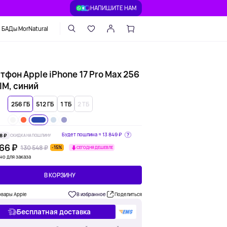
НАПИШИТЕ НАМ
БАДы MorNatural
фон Apple iPhone 17 Pro Max 256
IM, синий
256 ГБ
512 ГБ
1 ТБ
2 ТБ
Будет пошлина ≈
13 849 ₽
8 ₽
СКИДКА НА ПОШЛИНУ
66 ₽
130 548 ₽
-15%
СЕГОДНЯ ДЕШЕВЛЕ
но для заказа
В КОРЗИНУ
овары Apple
В избранное
Поделиться
Бесплатная доставка