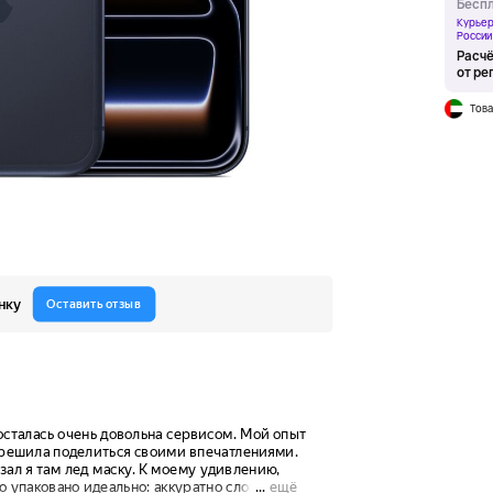
Беспл
Курьер
России
Расчё
от ре
Това