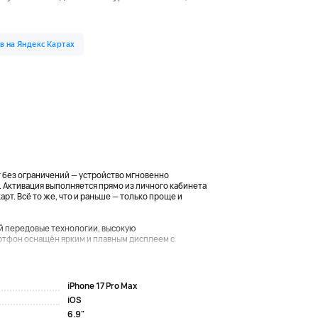
т без ограничений — устройство мгновенно
. Активация выполняется прямо из личного кабинета
арт. Всё то же, что и раньше — только проще и
щий передовые технологии, высокую
ртфон оснащён ярким и плавным дисплеем с
iPhone 17 Pro Max
iOS
6.9"