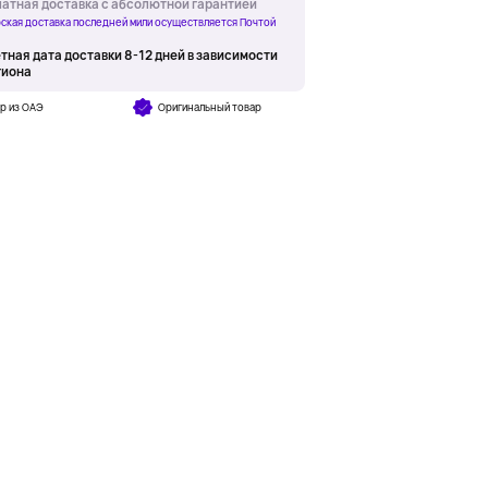
атная доставка с абсолютной гарантией
ская доставка последней мили осуществляется Почтой
тная дата доставки 8-12 дней в зависимости
гиона
р из ОАЭ
Оригинальный товар