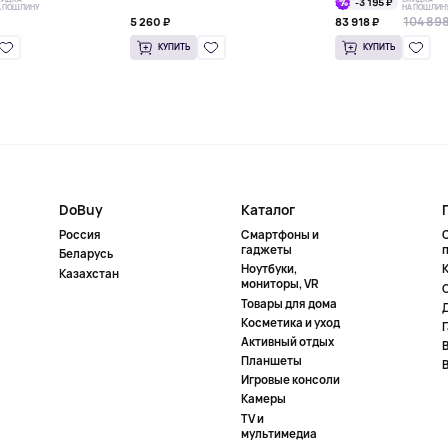
-3 195 ₽
А ПОШЛИНУ
НА ПОШЛИН
104 898
5 260 ₽
83 918 ₽
КУПИТЬ
КУПИТЬ
DoBuy
Каталог
Россия
Смартфоны и
гаджеты
Беларусь
Ноутбуки,
К
Казахстан
мониторы, VR
Товары для дома
Косметика и уход
Активный отдых
Планшеты
Игровые консоли
Камеры
TV и
мультимедиа