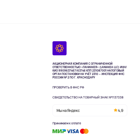
АКЦИОНЕРНАЯ КОМПАНИЯ С ОГРАНИЧЕННОЙ
ОТВЕТСТВЕННОСТЬЮ «ЛАНИАКЕЯ» (LANIAKEA LLC)
ИНН/
КИО 9909637467/63746 КПП 231087001
НАЛОГОВЫЙ
ОРГАН ПОСТАНОВКИ НА УЧЁТ 2310 — ИНСПЕКЦИЯ ФНС
РОССИИ № 2 ПО Г. КРАСНОДАРУ
ПРОВЕРИТЬ В ФНС РФ
СВИДЕТЕЛЬСТВО НА ТОВАРНЫЙ ЗНАК №1137338
Мы на Яндекс
4,9
Принимаем к оплате