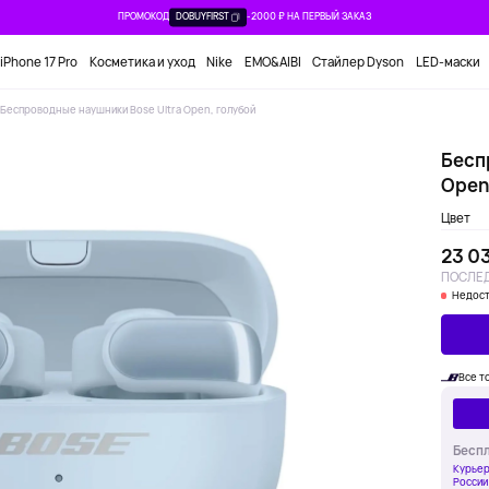
ПРОМОКОД
DOBUYFIRST
-2000 ₽ НА ПЕРВЫЙ ЗАКАЗ
iPhone 17 Pro
Косметика и уход
Nike
EMO&AIBI
Стайлер Dyson
LED-маски
Беспроводные наушники Bose Ultra Open, голубой
Бесп
Open
Цвет
23 0
ПОСЛЕД
Недост
Все т
Беспл
Курьер
России