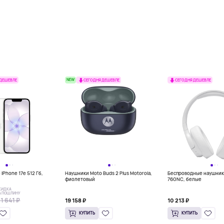
NEW
 ДЕШЕВЛЕ
СЕГОДНЯ ДЕШЕВЛЕ
СЕГОДНЯ ДЕШЕВЛЕ
iPhone 17e 512 Гб,
Наушники Moto Buds 2 Plus Motorola,
Беспроводные наушник
фиолетовый
760NC, белые
КИДКА
А ПОШЛИНУ
1 641 ₽
19 158 ₽
10 213 ₽
КУПИТЬ
КУПИТЬ