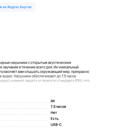
водные наушники с открытым акустическим
звучание в течение всего дня. Их уникальный
о позволяет вам слышать окружающий мир, прекрасно
 аудио. Наушники обеспечивают до 7,5 часов
дио) и имеют защиту от влаги по стандарту IPX4, что
да
7.5 часов
Нет
Есть
USB-C