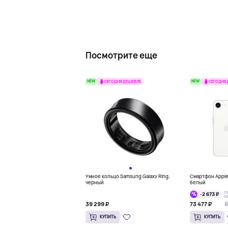
Посмотрите еще
NEW
NEW
СЕГОДНЯ ДЕШЕВЛЕ
СЕГОДНЯ
Умное кольцо Samsung Galaxy Ring,
Смартфон Apple 
черный
белый
С
-2 673 ₽
Н
8
39 299 ₽
73 477 ₽
КУПИТЬ
КУПИТЬ