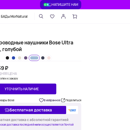
НАПИШИТЕ НАМ
БАДы MorNatural
роводные наушники Bose Ultra
, голубой
39 ₽
НЯЯ ЦЕНА
упен к заказу
УТОЧНИТЬ НАЛИЧИЕ
овары Bose
В избранное
Поделиться
Бесплатная доставка
атная доставка с абсолютной гарантией
ская доставка последней мили осуществляется Почтой