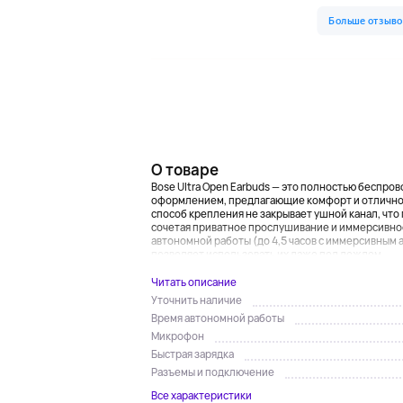
О товаре
Bose Ultra Open Earbuds — это полностью беспро
оформлением, предлагающие комфорт и отличное 
способ крепления не закрывает ушной канал, чт
сочетая приватное прослушивание и иммерсивное
автономной работы (до 4,5 часов с иммерсивным ау
позволяет использовать их даже под дождем ...
Читать описание
Уточнить наличие
Время автономной работы
Микрофон
Быстрая зарядка
Разъемы и подключение
Все характеристики