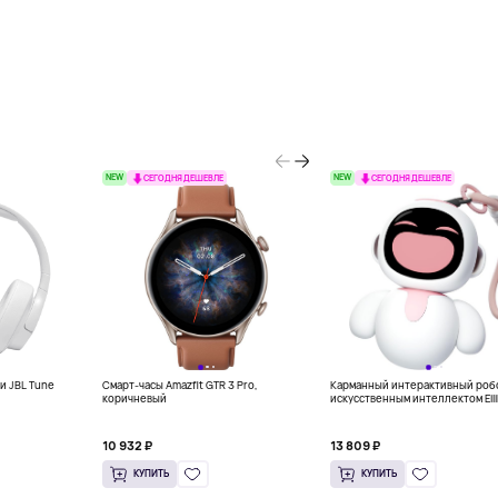
NEW
NEW
СЕГОДНЯ ДЕШЕВЛЕ
СЕГОДНЯ ДЕШЕВЛЕ
и JBL Tune
Смарт-часы Amazfit GTR 3 Pro,
Карманный интерактивный робо
коричневый
искусственным интеллектом Eili
ENERGIZE LAB, розовый
10 932 ₽
13 809 ₽
КУПИТЬ
КУПИТЬ