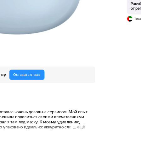
Расчё
от ре
Това