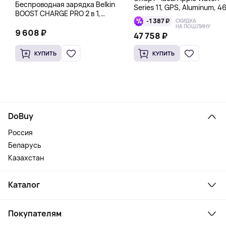
Беспроводная зарядка Belkin
Series 11, GPS, Aluminum, 4
BOOST CHARGE PRO 2 в 1,
мм, серебряный
-1 387 ₽
СКИДКА
черный
НА ПОШЛИНУ
9 608 ₽
47 758 ₽
КУПИТЬ
КУПИТЬ
DoBuy
Россия
Беларусь
Казахстан
Каталог
Смартфоны и гаджеты
Покупателям
Ноутбуки, мониторы, VR