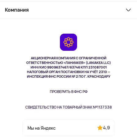
Товары для дома
Служба поддержки
Косметика и уход
Компания
Как заказать
Активный отдых
Оплата
О сервисе
Планшеты
Доставка
Контакты
Игровые консоли
Гарантия
Камеры
Возврат
TV и мультимедиа
Выкуп товара
Музыка и звук
АКЦИОНЕРНАЯ КОМПАНИЯ С ОГРАНИЧЕННОЙ
Спорт
ОТВЕТСТВЕННОСТЬЮ «ЛАНИАКЕЯ» (LANIAKEA LLC)
ИНН/КИО 9909637467/63746 КПП 231087001
Здоровье
НАЛОГОВЫЙ ОРГАН ПОСТАНОВКИ НА УЧЁТ 2310 —
Здоровье питомцев
ИНСПЕКЦИЯ ФНС РОССИИ № 2 ПО Г. КРАСНОДАРУ
Книги
Одежда и аксессуары
ПРОВЕРИТЬ В ФНС РФ
СВИДЕТЕЛЬСТВО НА ТОВАРНЫЙ ЗНАК №1137338
4,9
Мы на Яндекс