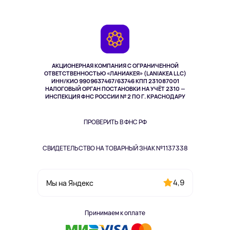
О сервисе
Планшеты
Доставка
Контакты
Игровые консоли
Гарантия
Камеры
Возврат
TV и мультимедиа
Выкуп товара
Музыка и звук
АКЦИОНЕРНАЯ КОМПАНИЯ С ОГРАНИЧЕННОЙ
Спорт
ОТВЕТСТВЕННОСТЬЮ «ЛАНИАКЕЯ» (LANIAKEA LLC)
ИНН/КИО 9909637467/63746 КПП 231087001
Здоровье
НАЛОГОВЫЙ ОРГАН ПОСТАНОВКИ НА УЧЁТ 2310 —
Здоровье питомцев
ИНСПЕКЦИЯ ФНС РОССИИ № 2 ПО Г. КРАСНОДАРУ
Книги
Одежда и аксессуары
ПРОВЕРИТЬ В ФНС РФ
СВИДЕТЕЛЬСТВО НА ТОВАРНЫЙ ЗНАК №1137338
4,9
Мы на Яндекс
Принимаем к оплате