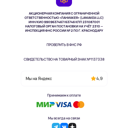
TV и мультимедиа
Выкуп товара
Музыка и звук
АКЦИОНЕРНАЯ КОМПАНИЯ С ОГРАНИЧЕННОЙ
Спорт
ОТВЕТСТВЕННОСТЬЮ «ЛАНИАКЕЯ» (LANIAKEA LLC)
ИНН/КИО 9909637467/63746 КПП 231087001
Здоровье
НАЛОГОВЫЙ ОРГАН ПОСТАНОВКИ НА УЧЁТ 2310 —
Здоровье питомцев
ИНСПЕКЦИЯ ФНС РОССИИ № 2 ПО Г. КРАСНОДАРУ
Книги
Одежда и аксессуары
ПРОВЕРИТЬ В ФНС РФ
СВИДЕТЕЛЬСТВО НА ТОВАРНЫЙ ЗНАК №1137338
4,9
Мы на Яндекс
Принимаем к оплате
Мы всегда на связи