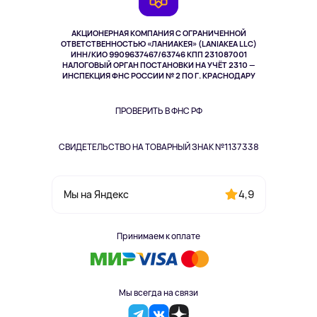
TV и мультимедиа
Выкуп товара
Музыка и звук
АКЦИОНЕРНАЯ КОМПАНИЯ С ОГРАНИЧЕННОЙ
Спорт
ОТВЕТСТВЕННОСТЬЮ «ЛАНИАКЕЯ» (LANIAKEA LLC)
ИНН/КИО 9909637467/63746 КПП 231087001
Здоровье
НАЛОГОВЫЙ ОРГАН ПОСТАНОВКИ НА УЧЁТ 2310 —
Здоровье питомцев
ИНСПЕКЦИЯ ФНС РОССИИ № 2 ПО Г. КРАСНОДАРУ
Книги
Одежда и аксессуары
ПРОВЕРИТЬ В ФНС РФ
СВИДЕТЕЛЬСТВО НА ТОВАРНЫЙ ЗНАК №1137338
4,9
Мы на Яндекс
Принимаем к оплате
Мы всегда на связи