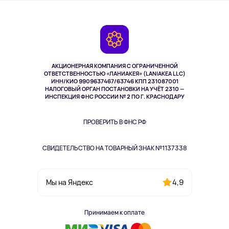
О сервисе
Планшеты
Доставка
Контакты
Игровые консоли
Гарантия
Камеры
Возврат
TV и мультимедиа
Выкуп товара
Музыка и звук
АКЦИОНЕРНАЯ КОМПАНИЯ С ОГРАНИЧЕННОЙ
Спорт
ОТВЕТСТВЕННОСТЬЮ «ЛАНИАКЕЯ» (LANIAKEA LLC)
ИНН/КИО 9909637467/63746 КПП 231087001
Здоровье
НАЛОГОВЫЙ ОРГАН ПОСТАНОВКИ НА УЧЁТ 2310 —
Здоровье питомцев
ИНСПЕКЦИЯ ФНС РОССИИ № 2 ПО Г. КРАСНОДАРУ
Книги
Одежда и аксессуары
ПРОВЕРИТЬ В ФНС РФ
СВИДЕТЕЛЬСТВО НА ТОВАРНЫЙ ЗНАК №1137338
4,9
Мы на Яндекс
Принимаем к оплате