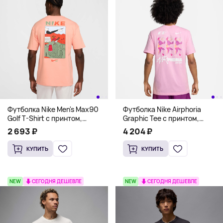
Футболка Nike Men's Max90
Футболка Nike Airphoria
Golf T-Shirt с принтом,
Graphic Tee с принтом,
персиковый
розовый
2 693 ₽
4 204 ₽
КУПИТЬ
КУПИТЬ
NEW
СЕГОДНЯ ДЕШЕВЛЕ
NEW
СЕГОДНЯ ДЕШЕВЛЕ