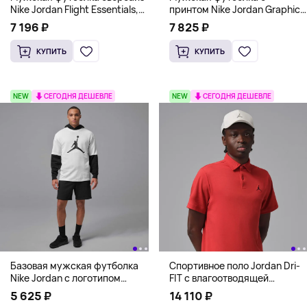
Nike Jordan Flight Essentials,
принтом Nike Jordan Graphic
черный
T-Shirt, хаки
7 196 ₽
7 825 ₽
КУПИТЬ
КУПИТЬ
NEW
СЕГОДНЯ ДЕШЕВЛЕ
NEW
СЕГОДНЯ ДЕШЕВЛЕ
Базовая мужская футболка
Спортивное поло Jordan Dri-
Nike Jordan с логотипом
FIT с влагоотводящей
Jumpman, белый
технологией, красный
5 625 ₽
14 110 ₽