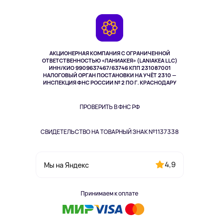
Доставка
Контакты
Игровые консоли
Гарантия
Камеры
Возврат
TV и мультимедиа
Выкуп товара
Музыка и звук
АКЦИОНЕРНАЯ КОМПАНИЯ С ОГРАНИЧЕННОЙ
Спорт
ОТВЕТСТВЕННОСТЬЮ «ЛАНИАКЕЯ» (LANIAKEA LLC)
ИНН/КИО 9909637467/63746 КПП 231087001
Здоровье
НАЛОГОВЫЙ ОРГАН ПОСТАНОВКИ НА УЧЁТ 2310 —
Здоровье питомцев
ИНСПЕКЦИЯ ФНС РОССИИ № 2 ПО Г. КРАСНОДАРУ
Книги
Одежда и аксессуары
ПРОВЕРИТЬ В ФНС РФ
СВИДЕТЕЛЬСТВО НА ТОВАРНЫЙ ЗНАК №1137338
4,9
Мы на Яндекс
Принимаем к оплате