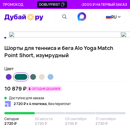
ПРОМОКОД
DOBUYFIRST
-2000 ₽ НА ПЕРВЫЙ ЗАКАЗ
RU
Шорты для тенниса и бега Alo Yoga Match
Point Short, изумрудный
Цвет
10 879 ₽
СЕГОДНЯ ДЕШЕВЛЕ
Доступно для заказа
2 720 ₽ х 4 платежа
, без переплат
Сегодня
20 августа
03 сентября
17 сентября
2 720 ₽
2 720 ₽
2 720 ₽
2 720 ₽