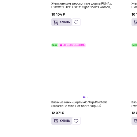
Женские компрессионные шорты PUMA x
Жен
HYROX SHAPELUXE 3" Tight Shorts Women,
HYR
черный
бор
10 104 ₽
10 
КУПИТЬ
NEW
NE
СЕГОДНЯ ДЕШЕВЛЕ
Вязаные мини-шорты Alo Yoga Pointelle
Вяз
Sweater Be Mine Hot Short, черный
Swe
12 071 ₽
12 
КУПИТЬ