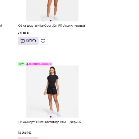
ый
Юбка-шорты Nike Court Dri-FIT Victory, черный
7 910 ₽
КУПИТЬ
NEW
СЕГОДНЯ ДЕШЕВЛЕ
Юбка-шорты Nike Advantage Dri-FIT, черный
14 249 ₽