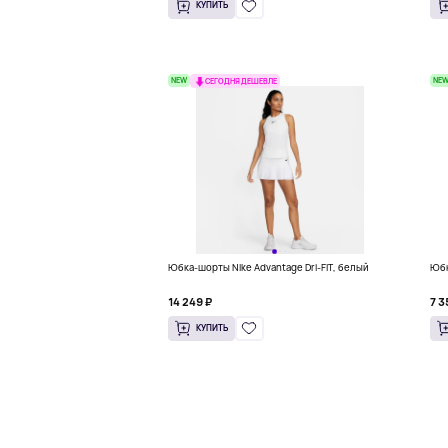
КУПИТЬ
NEW
NE
СЕГОДНЯ ДЕШЕВЛЕ
Юбка-шорты Nike Advantage Dri-FIT, белый
Юбк
14 249 ₽
7 3
КУПИТЬ