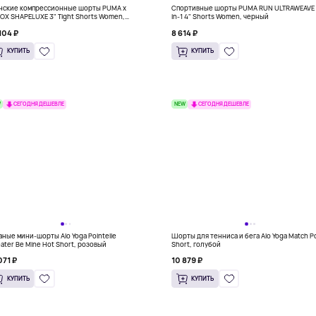
ские компрессионные шорты PUMA x
Спортивные шорты PUMA RUN ULTRAWEAVE 
OX SHAPELUXE 3" Tight Shorts Women,
in-1 4" Shorts Women, черный
довый
104 ₽
8 614 ₽
КУПИТЬ
КУПИТЬ
W
NEW
СЕГОДНЯ ДЕШЕВЛЕ
СЕГОДНЯ ДЕШЕВЛЕ
аные мини-шорты Alo Yoga Pointelle
Шорты для тенниса и бега Alo Yoga Match P
ater Be Mine Hot Short, розовый
Short, голубой
071 ₽
10 879 ₽
КУПИТЬ
КУПИТЬ