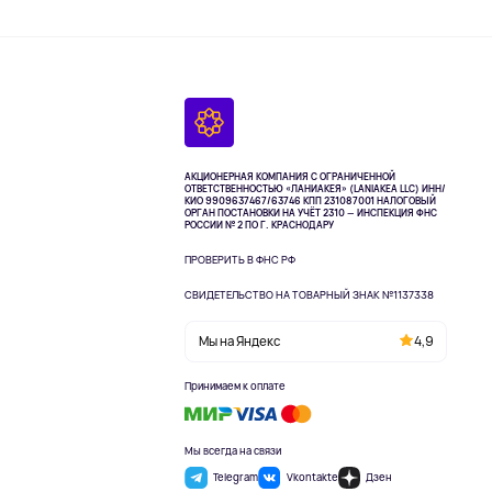
АКЦИОНЕРНАЯ КОМПАНИЯ С ОГРАНИЧЕННОЙ
ОТВЕТСТВЕННОСТЬЮ «ЛАНИАКЕЯ» (LANIAKEA LLC)
ИНН/
КИО 9909637467/63746 КПП 231087001
НАЛОГОВЫЙ
ОРГАН ПОСТАНОВКИ НА УЧЁТ 2310 — ИНСПЕКЦИЯ ФНС
РОССИИ № 2 ПО Г. КРАСНОДАРУ
ПРОВЕРИТЬ В ФНС РФ
СВИДЕТЕЛЬСТВО НА ТОВАРНЫЙ ЗНАК №1137338
Мы на Яндекс
4,9
Принимаем к оплате
Мы всегда на связи
Telegram
Vkontakte
Дзен