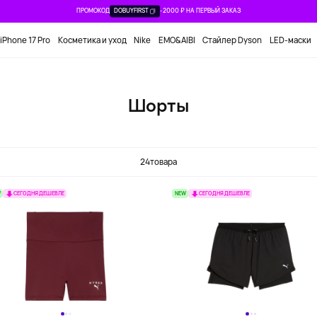
ПРОМОКОД
DOBUYFIRST
-2000 ₽ НА ПЕРВЫЙ ЗАКАЗ
iPhone 17 Pro
Косметика и уход
Nike
EMO&AIBI
Стайлер Dyson
LED-маски
Шорты
24
товара
W
NEW
СЕГОДНЯ ДЕШЕВЛЕ
СЕГОДНЯ ДЕШЕВЛЕ