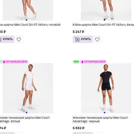
а-шорты Nike Court Dri-FIT Victory, голубой
Юбка-шорты Nike Court Dri-FIT Victory, бел
10 ₽
5 247 ₽
КУПИТЬ
КУПИТЬ
W
NEW
СЕГОДНЯ ДЕШЕВЛЕ
СЕГОДНЯ ДЕШЕВЛЕ
ские теннисные шорты Nike Court
Женские теннисные шорты Nike Court
antage, белый
Advantage, черный
74 ₽
5 932 ₽