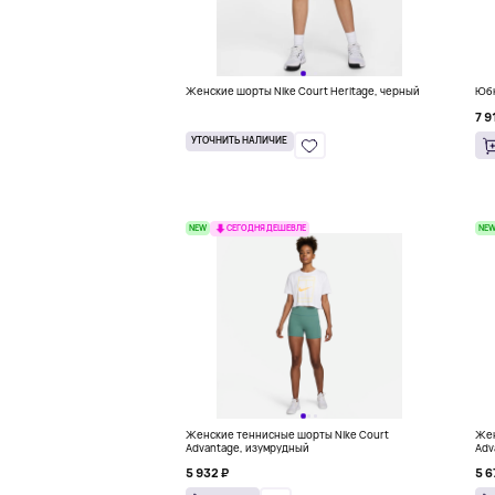
Женские шорты Nike Court Heritage, черный
Юбк
7 9
УТОЧНИТЬ НАЛИЧИЕ
NEW
NE
СЕГОДНЯ ДЕШЕВЛЕ
Женские теннисные шорты Nike Court
Жен
Advantage, изумрудный
Adv
5 932 ₽
5 6