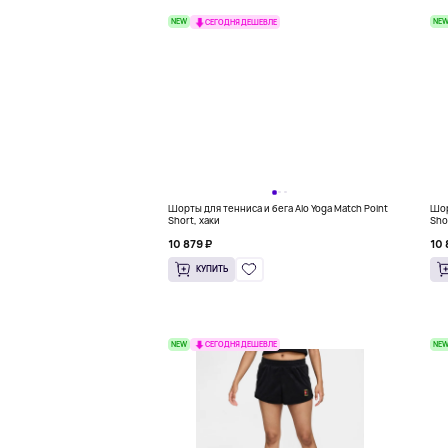
NEW
NE
СЕГОДНЯ ДЕШЕВЛЕ
Шорты для тенниса и бега Alo Yoga Match Point
Шор
Short, хаки
Sho
10 879 ₽
10 
КУПИТЬ
NEW
NE
СЕГОДНЯ ДЕШЕВЛЕ