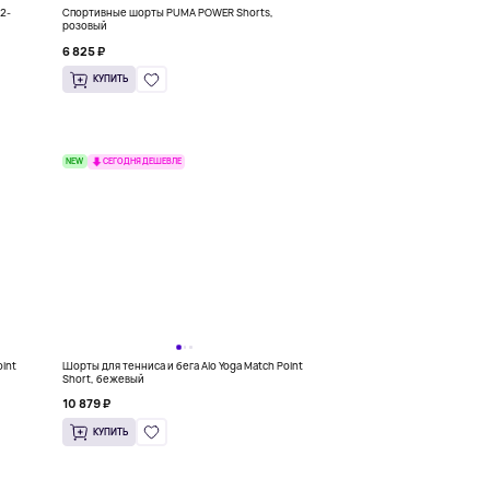
2-
Спортивные шорты PUMA POWER Shorts,
розовый
6 825 ₽
КУПИТЬ
NEW
СЕГОДНЯ ДЕШЕВЛЕ
oint
Шорты для тенниса и бега Alo Yoga Match Point
Short, бежевый
10 879 ₽
КУПИТЬ