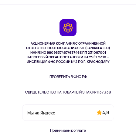
Активный отдых
Оплата
О сервисе
Планшеты
Доставка
Контакты
Игровые консоли
Гарантия
Камеры
Возврат
TV и мультимедиа
Выкуп товара
Музыка и звук
АКЦИОНЕРНАЯ КОМПАНИЯ С ОГРАНИЧЕННОЙ
Спорт
ОТВЕТСТВЕННОСТЬЮ «ЛАНИАКЕЯ» (LANIAKEA LLC)
ИНН/КИО 9909637467/63746 КПП 231087001
Здоровье
НАЛОГОВЫЙ ОРГАН ПОСТАНОВКИ НА УЧЁТ 2310 —
Здоровье питомцев
ИНСПЕКЦИЯ ФНС РОССИИ № 2 ПО Г. КРАСНОДАРУ
Книги
Одежда и аксессуары
ПРОВЕРИТЬ В ФНС РФ
СВИДЕТЕЛЬСТВО НА ТОВАРНЫЙ ЗНАК №1137338
4,9
Мы на Яндекс
Принимаем к оплате