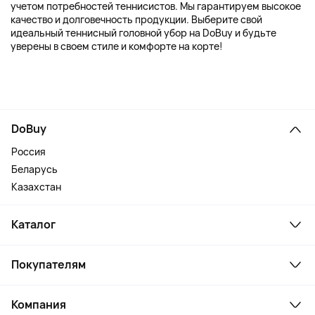
учетом потребностей теннисистов. Мы гарантируем высокое
качество и долговечность продукции. Выберите свой
идеальный теннисный головной убор на DoBuy и будьте
уверены в своем стиле и комфорте на корте!
DoBuy
Россия
Беларусь
Казахстан
Каталог
Смартфоны и гаджеты
Покупателям
Ноутбуки, мониторы, VR
Товары для дома
Служба поддержки
Косметика и уход
Компания
Как заказать