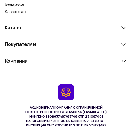
Беларусь
Казахстан
Каталог
Смартфоны и гаджеты
Покупателям
Ноутбуки, мониторы, VR
Товары для дома
Служба поддержки
Косметика и уход
Компания
Как заказать
Активный отдых
Оплата
О сервисе
Планшеты
Доставка
Контакты
Игровые консоли
Гарантия
Камеры
Возврат
TV и мультимедиа
Выкуп товара
Музыка и звук
АКЦИОНЕРНАЯ КОМПАНИЯ С ОГРАНИЧЕННОЙ
Спорт
ОТВЕТСТВЕННОСТЬЮ «ЛАНИАКЕЯ» (LANIAKEA LLC)
ИНН/КИО 9909637467/63746 КПП 231087001
Здоровье
НАЛОГОВЫЙ ОРГАН ПОСТАНОВКИ НА УЧЁТ 2310 —
Здоровье питомцев
ИНСПЕКЦИЯ ФНС РОССИИ № 2 ПО Г. КРАСНОДАРУ