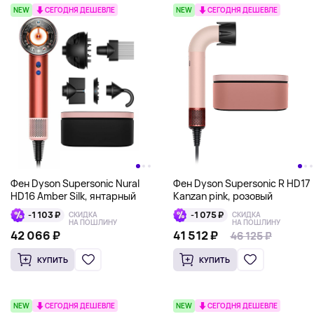
NEW
СЕГОДНЯ ДЕШЕВЛЕ
NEW
СЕГОДНЯ ДЕШЕВЛЕ
Фен Dyson Supersonic Nural
Фен Dyson Supersonic R HD17
HD16 Amber Silk, янтарный
Kanzan pink, розовый
-1 103 ₽
-1 075 ₽
СКИДКА
СКИДКА
НА ПОШЛИНУ
НА ПОШЛИНУ
42 066 ₽
41 512 ₽
46 125 ₽
46 125 ₽
КУПИТЬ
КУПИТЬ
NEW
СЕГОДНЯ ДЕШЕВЛЕ
NEW
СЕГОДНЯ ДЕШЕВЛЕ