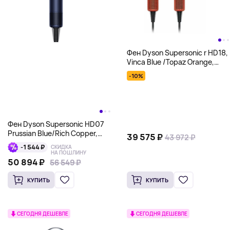
Фен Dyson Supersonic r HD18,
Vinca Blue /Topaz Orange,
синий
-10%
Фен Dyson Supersonic HD07
Prussian Blue/Rich Copper,
39 575 ₽
43 972 ₽
темно-синий
-1 544 ₽
СКИДКА
НА ПОШЛИНУ
50 894 ₽
56 549 ₽
56 549 ₽
КУПИТЬ
КУПИТЬ
СЕГОДНЯ ДЕШЕВЛЕ
СЕГОДНЯ ДЕШЕВЛЕ