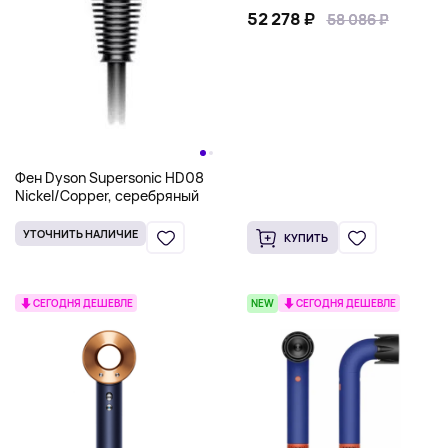
52 278 ₽
58 086 ₽
58 086 ₽
Фен Dyson Supersonic HD08
Nickel/Copper, серебряный
УТОЧНИТЬ НАЛИЧИЕ
КУПИТЬ
СЕГОДНЯ ДЕШЕВЛЕ
NEW
СЕГОДНЯ ДЕШЕВЛЕ