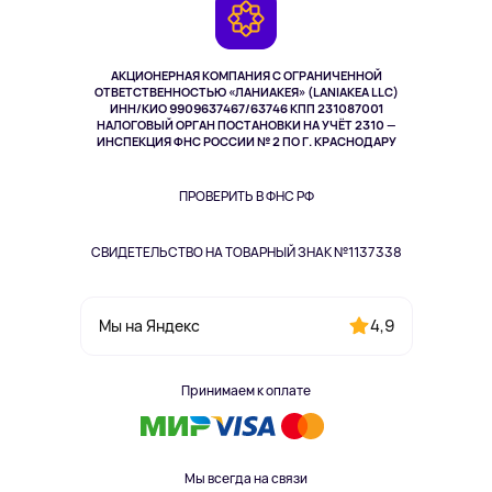
Камеры
Возврат
TV и мультимедиа
Выкуп товара
Музыка и звук
АКЦИОНЕРНАЯ КОМПАНИЯ С ОГРАНИЧЕННОЙ
Спорт
ОТВЕТСТВЕННОСТЬЮ «ЛАНИАКЕЯ» (LANIAKEA LLC)
ИНН/КИО 9909637467/63746 КПП 231087001
Здоровье
НАЛОГОВЫЙ ОРГАН ПОСТАНОВКИ НА УЧЁТ 2310 —
Здоровье питомцев
ИНСПЕКЦИЯ ФНС РОССИИ № 2 ПО Г. КРАСНОДАРУ
Книги
Одежда и аксессуары
ПРОВЕРИТЬ В ФНС РФ
СВИДЕТЕЛЬСТВО НА ТОВАРНЫЙ ЗНАК №1137338
4,9
Мы на Яндекс
Принимаем к оплате
Мы всегда на связи