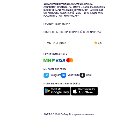
АКЦИОНЕРНАЯ КОМПАНИЯ С ОГРАНИЧЕННОЙ
ОТВЕТСТВЕННОСТЬЮ «ЛАНИАКЕЯ» (LANIAKEA LLC)
ИНН/
КИО 9909637467/63746 КПП 231087001
НАЛОГОВЫЙ
ОРГАН ПОСТАНОВКИ НА УЧЁТ 2310 — ИНСПЕКЦИЯ ФНС
РОССИИ № 2 ПО Г. КРАСНОДАРУ
ПРОВЕРИТЬ В ФНС РФ
СВИДЕТЕЛЬСТВО НА ТОВАРНЫЙ ЗНАК №1137338
Мы на Яндекс
4,9
Принимаем к оплате
Мы всегда на связи
Telegram
Vkontakte
Дзен
Мобильное приложение DoBuy
2023-2026 © DoBuy. Все права защищены