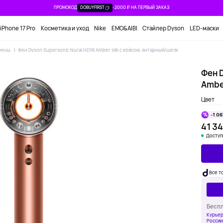
ПРОМОКОД
DOBUYFIRST
-2000 ₽ НА ПЕРВЫЙ ЗАКАЗ
iPhone 17 Pro
Косметика и уход
Nike
EMO&AIBI
Стайлер Dyson
LED-маски
Фены
Фен Dyson Supersonic Nural HD16 Amber silk с кейсом, янтарный/шелк
Фен D
Ambe
Цвет
-1 06
41 34
Доступ
Все т
Беспл
Курьер
России