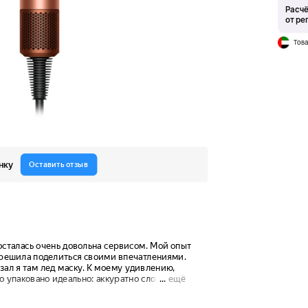
Расчё
от ре
Това