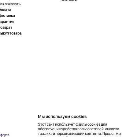
ак заказать
Оплата
Доставка
Гарантия
Возврат
Выкуп товара
Мы используем cookies
Этот сайт использует файлы cookies для
обеспечения удобства пользователей, анализа
трафика и персонализации контента. Продолжая
ферта
Создание сайта –