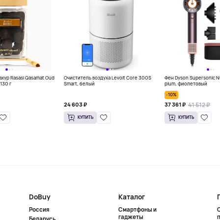
хур Rasasi Qasamat Oud
Очиститель воздуха Levoit Core 300S
Фен Dyson Supersonic N
130 г
Smart, белый
plum, фиолетовый
-10%
41 512 ₽
24 603 ₽
37 361 ₽
КУПИТЬ
КУПИТЬ
DoBuy
Каталог
Россия
Смартфоны и
гаджеты
Беларусь