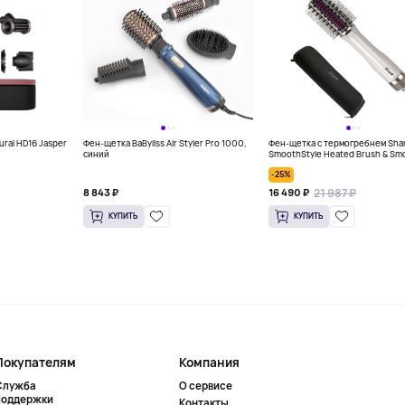
ural HD16 Jasper
Фен-щетка BaByliss Air Styler Pro 1000,
Фен-щетка с термогребнем Sha
синий
SmoothStyle Heated Brush & Sm
Comb (Wet-to-Dry) + Чехол
-25%
21 987 ₽
8 843 ₽
16 490 ₽
КУПИТЬ
КУПИТЬ
Покупателям
Компания
Служба
О сервисе
поддержки
Контакты