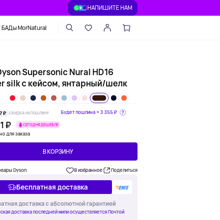
НАПИШИТЕ НАМ
БАДы MorNatural
yson Supersonic Nural HD16
r silk с кейсом, янтарный/шелк
Будет пошлина ≈
3 355 ₽
7 ₽
СКИДКА НА ПОШЛИНУ
1 ₽
СЕГОДНЯ ДЕШЕВЛЕ
но для заказа
В КОРЗИНУ
овары Dyson
В избранное
Поделиться
Бесплатная доставка
атная доставка с абсолютной гарантией
ская доставка последней мили осуществляется Почтой