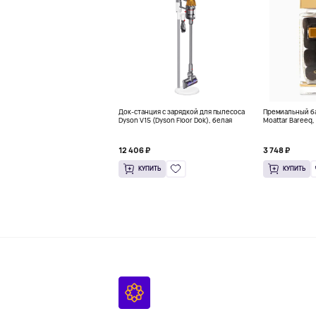
Док-станция с зарядкой для пылесоса
Премиальный ба
Dyson V15 (Dyson Floor Dok), белая
Moattar Bareeq, 
12 406 ₽
3 748 ₽
КУПИТЬ
КУПИТЬ