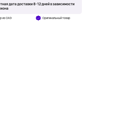
тная дата доставки 8-12 дней в зависимости
гиона
р из ОАЭ
Оригинальный товар