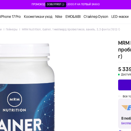
ПРОМОКОД
DOBUYFIRST
-2000 ₽ НА ПЕРВЫЙ ЗАКАЗ
iPhone 17 Pro
Косметика и уход
Nike
EMO&AIBI
Стайлер Dyson
LED-маски
ки
Гейнеры
MRM Nutrition, Gainer, 1 миллиард пробиотиков, ваниль, 3,3 фунта (1512 г)
MRM N
проби
г)
5 339
Доступ
Все т
В люб
Беспла