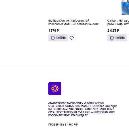
Bio Nutrition, Активированный
Carlson, Norwe
кокосовый уголь, 90 вегетарианских
рыбий жир, нат
капсул (260 мг в каждой капсуле)
пакетиков (5 м
1 379 ₽
2 023 ₽
КУПИТЬ
КУПИТЬ
АКЦИОНЕРНАЯ КОМПАНИЯ С ОГРАНИЧЕННОЙ
ОТВЕТСТВЕННОСТЬЮ «ЛАНИАКЕЯ» (LANIAKEA LLC)
ИНН/
КИО 9909637467/63746 КПП 231087001
НАЛОГОВЫЙ
ОРГАН ПОСТАНОВКИ НА УЧЁТ 2310 — ИНСПЕКЦИЯ ФНС
РОССИИ № 2 ПО Г. КРАСНОДАРУ
ПРОВЕРИТЬ В ФНС РФ