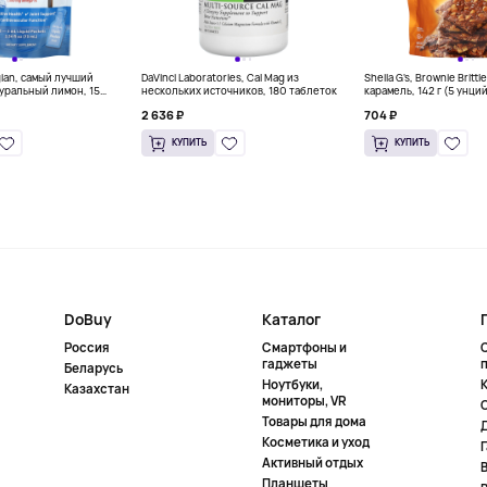
gian, самый лучший
DaVinci Laboratories, Cal Mag из
Sheila G's, Brownie Britt
уральный лимон, 15
нескольких источников, 180 таблеток
карамель, 142 г (5 унци
л) каждый
2 636 ₽
704 ₽
КУПИТЬ
КУПИТЬ
DoBuy
Каталог
Россия
Смартфоны и
гаджеты
Беларусь
Ноутбуки,
К
Казахстан
мониторы, VR
Товары для дома
Косметика и уход
Активный отдых
Планшеты