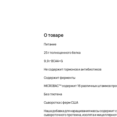
О товаре
Питание
25 г полноценного белка
9,9 г BCAA+G
Не содержит гормонов и антибиотиков
Содержит ферменты
MICROBAC™ содержит 16 различных штаммов про
Без глютена
Сыворотка с ферм США
Наша добавка для наращивания массы содержит 
сывороточного протеина, изолята и мицеллярного