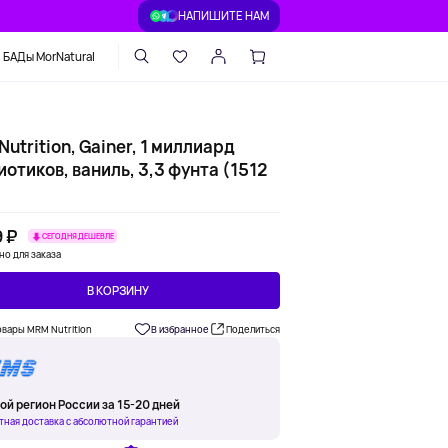
НАПИШИТЕ НАМ
БАДы MorNatural
utrition, Gainer, 1 миллиард
отиков, ваниль, 3,3 фунта (1512
 ₽
СЕГОДНЯ ДЕШЕВЛЕ
но для заказа
В КОРЗИНУ
овары MRM Nutrition
В избранное
Поделиться
ой регион России за 15-20 дней
тная доставка с абсолютной гарантией