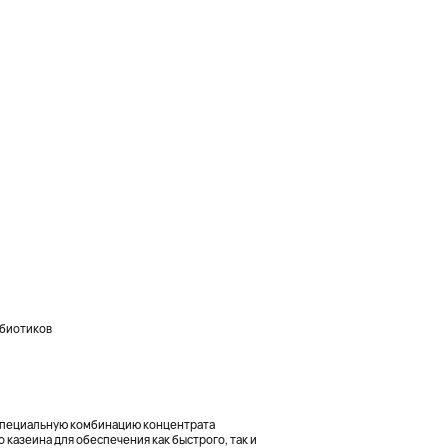
биотиков
специальную комбинацию концентрата
 казеина для обеспечения как быстрого, так и