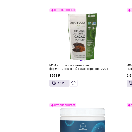
СЕГОДНЯ ДЕШЕВЛЕ
MRM Nutrition, органический
MRM
ферментированный какао-порошок, 240 г
дых
(8,5 унции)
60 
1 379 ₽
2 8
КУПИТЬ
СЕГОДНЯ ДЕШЕВЛЕ