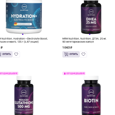
Nutrition, Hydration + Electrolyte Boost,
MRM Nutrition, Nutrition, ДГЭА, 25 мг,
льсин и манго, 135 г (4,67 унции)
90 вегетарианских капсул
 ₽
1 063 ₽
КУПИТЬ
КУПИТЬ
СЕГОДНЯ ДЕШЕВЛЕ
СЕГОДНЯ ДЕШЕВЛЕ