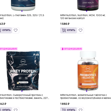
 Nutrition, L-глютамин 325, 325 г (11,5
MRM Nutrition, Nutrition, МСМ, 1000 мг,
ии)
120 веганских капсул
43 ₽
1 586 ₽
КУПИТЬ
КУПИТЬ
СЕГОДНЯ ДЕШЕВЛЕ
СЕГОДНЯ ДЕШЕВЛЕ
 Nutrition, Сывороточный протеин с
MRM Nutrition, жевательные таблетки с
биотиками и постбиотиками, ваниль, 2270
пробиотиками, со вкусом клубники и малин
80,1 унции)
млрд, 60 жевательных таблеток (1 млрд КО
142 ₽
1 892 ₽
1 жевательной таблетке)
КУПИТЬ
КУПИТЬ