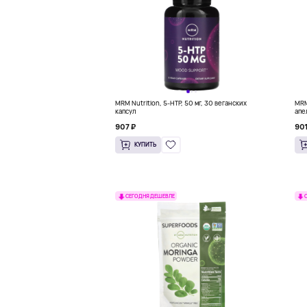
MRM Nutrition, 5-HTP, 50 мг, 30 веганских
MRM 
капсул
апе
907 ₽
901
КУПИТЬ
СЕГОДНЯ ДЕШЕВЛЕ