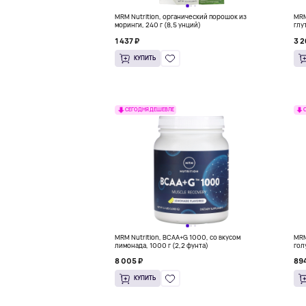
MRM Nutrition, органический порошок из
MRM
моринги, 240 г (8,5 унций)
глу
1 437 ₽
3 2
КУПИТЬ
СЕГОДНЯ ДЕШЕВЛЕ
MRM Nutrition, BCAA+G 1000, со вкусом
MRM 
лимонада, 1000 г (2,2 фунта)
гол
8 005 ₽
894
КУПИТЬ