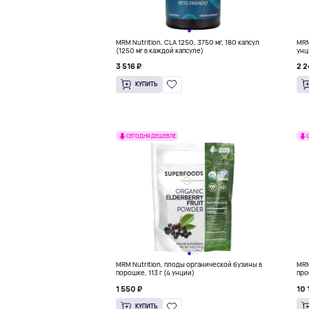
MRM Nutrition, CLA 1250, 3750 мг, 180 капсул
MRM
(1250 мг в каждой капсуле)
унц
3 516 ₽
2 2
КУПИТЬ
СЕГОДНЯ ДЕШЕВЛЕ
MRM Nutrition, плоды органической бузины в
MRM
порошке, 113 г (4 унции)
про
г (
1 550 ₽
10 
КУПИТЬ