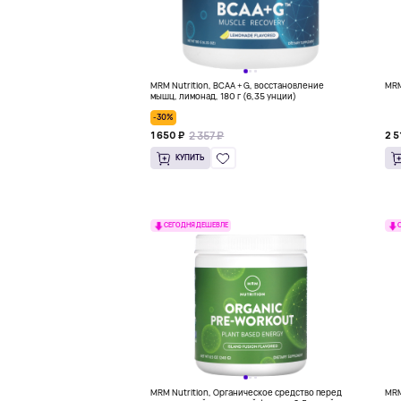
MRM Nutrition, BCAA + G, восстановление
MRM
мышц, лимонад, 180 г (6,35 унции)
-30%
2 357 ₽
1 650 ₽
2 5
КУПИТЬ
СЕГОДНЯ ДЕШЕВЛЕ
MRM Nutrition, Органическое средство перед
MRM