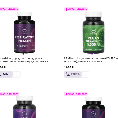
СЕГОДНЯ ДЕШЕВЛЕ
СЕГОДНЯ ДЕШЕВЛЕ
 Nutrition, средство для здоровья
MRM Nutrition, веганский витамин D3, 125 м
ательной системы с кверцетином и NAC,
(5000 МЕ), 60 веганских капсул
веганских капсул
56 ₽
1 963 ₽
КУПИТЬ
КУПИТЬ
СЕГОДНЯ ДЕШЕВЛЕ
СЕГОДНЯ ДЕШЕВЛЕ