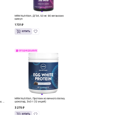
MRM Nutrition, ДГЭА, 50 мг, 90 веганских
капсул
1 731 ₽
КУПИТЬ
СЕГОДНЯ ДЕШЕВЛЕ
MRM Nutrition, Протеин из яичного белка,
ы, 2
шоколад, 340 г (12 унций)
Е в
3 275 ₽
КУПИТЬ