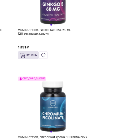
г,
MRM Nutrition, гинкго билоба, 60 мг,
120 веганских капсул
1 391 ₽
КУПИТЬ
СЕГОДНЯ ДЕШЕВЛЕ
MRM Nutrition, пиколинат хрома, 100 веганских