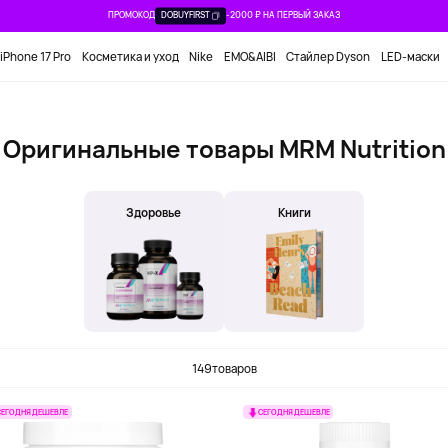
ПРОМОКОД
DOBUYFIRST
-2000 ₽ НА ПЕРВЫЙ ЗАКАЗ
iPhone 17 Pro
Косметика и уход
Nike
EMO&AIBI
Стайлер Dyson
LED-маски
Оригинальные товары MRM Nutrition
Здоровье
Книги
149
товаров
СЕГОДНЯ ДЕШЕВЛЕ
СЕГОДНЯ ДЕШЕВЛЕ