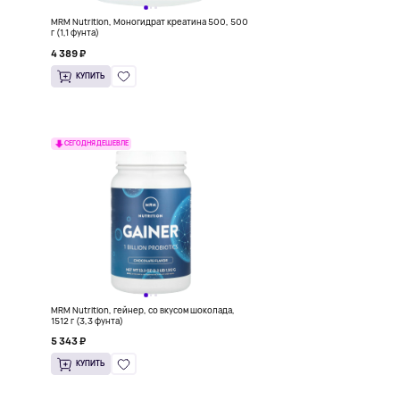
л
MRM Nutrition, Моногидрат креатина 500, 500
г (1,1 фунта)
4 389 ₽
КУПИТЬ
СЕГОДНЯ ДЕШЕВЛЕ
MRM Nutrition, гейнер, со вкусом шоколада,
1512 г (3,3 фунта)
5 343 ₽
КУПИТЬ