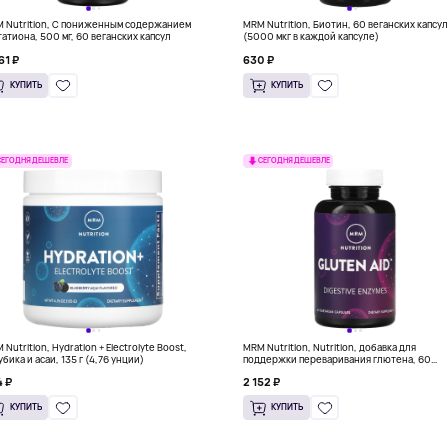
 Nutrition, С пониженным содержанием
MRM Nutrition, Биотин, 60 веганских капсу
татиона, 500 мг, 60 веганских капсул
(5000 мкг в каждой капсуле)
61 ₽
630 ₽
КУПИТЬ
КУПИТЬ
СЕГОДНЯ ДЕШЕВЛЕ
СЕГОДНЯ ДЕШЕВЛЕ
Nutrition, Hydration + Electrolyte Boost,
MRM Nutrition, Nutrition, добавка для
убика и асаи, 135 г (4,76 унции)
поддержки переваривания глютена, 60
вегетарианских капсул
 ₽
2 152 ₽
КУПИТЬ
КУПИТЬ