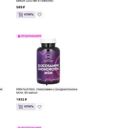
капсул (200 мкг в 1 капсуле)
589 ₽
КУПИТЬ
СЕГОДНЯ ДЕШЕВЛЕ
мг,
MRM Nutrition, глюкозамин с хондроитином и
МСМ, 90 капсул
1 832 ₽
КУПИТЬ