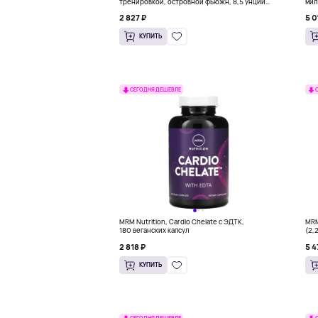
тренировкой, островной фьюжн, 8,5 унций
мил
(240 г)
(92
2 827 ₽
5 0
КУПИТЬ
СЕГОДНЯ ДЕШЕВЛЕ
MRM Nutrition, Cardio Chelate с ЭДТК,
MRM
180 веганских капсул
(2,
2 818 ₽
5 4
КУПИТЬ