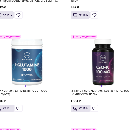
лиарда пробиотиков, ваниль, 2,03 фунта
капсул
3 г)
12 ₽
857 ₽
КУПИТЬ
КУПИТЬ
СЕГОДНЯ ДЕШЕВЛЕ
СЕГОДНЯ ДЕШЕВЛЕ
 Nutrition, L-глютамин 1000, 1000 г
MRM Nutrition, Nutrition, коэнзим Q-10, 100 
2 фунта)
60 мягких таблеток
76 ₽
1 881 ₽
КУПИТЬ
КУПИТЬ