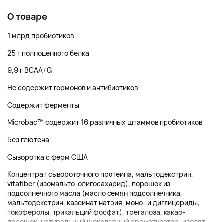
О товаре
1 млрд пробиотиков
25 г полноценного белка
9,9 г BCAA+G
Не содержит гормонов и антибиотиков
Содержит ферменты
Microbac™ содержит 16 различных штаммов пробиотиков
Без глютена
Сыворотка с ферм США
Концентрат сывороточного протеина, мальтодекстрин,
vitafiber (изомальто-олигосахарид), порошок из
подсолнечного масла (масло семян подсолнечника,
мальтодекстрин, казеинат натрия, моно- и диглицериды,
токоферолы, трикальций фосфат), трегалоза, какао-
порошок, натуральный шоколадный ароматизатор, изолят