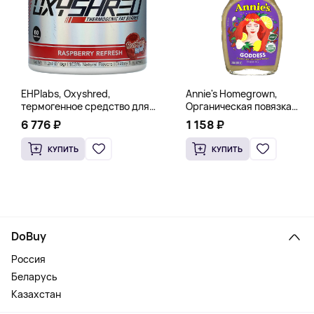
EHPlabs, Oxyshred,
Annie's Homegrown,
термогенное средство для
Органическая повязка
сжигания жира, малиновое
«Богиня», 236 мл (8 жидк.
6 776 ₽
1 158 ₽
освежение, 318 г (11,2 унции)
унц.)
КУПИТЬ
КУПИТЬ
DoBuy
Россия
Беларусь
Казахстан