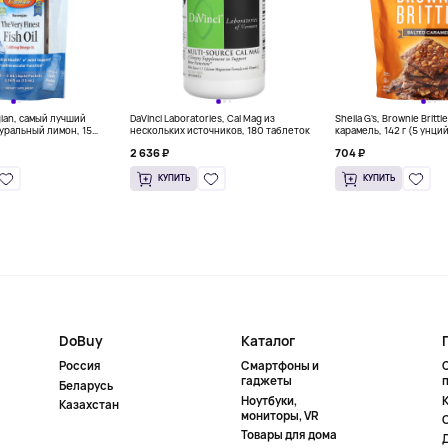
gian, самый лучший
DaVinci Laboratories, Cal Mag из
Sheila G's, Brownie Britt
уральный лимон, 15
нескольких источников, 180 таблеток
карамель, 142 г (5 унци
л) каждый
2 636 ₽
704 ₽
КУПИТЬ
КУПИТЬ
DoBuy
Каталог
Россия
Смартфоны и
гаджеты
Беларусь
Ноутбуки,
К
Казахстан
мониторы, VR
Товары для дома