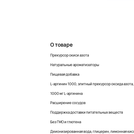
О товаре
Прекурсор окиси азота
Натуральные ароматизаторы
Пищевая добавка
L-аргинин 1000, элитный прекурсор оксида азота
1000 мг L-аргинина
Расширение сосудов
Поддержка доставки питательных веществ
Без ГМО и глютена
Деионизированная вода, глицерин, лимонная кисл