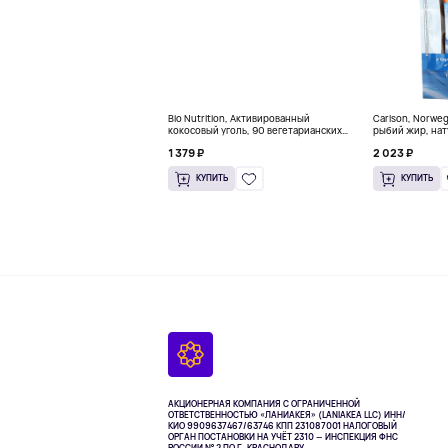
Bio Nutrition, Активированный
Carlson, Norwe
кокосовый уголь, 90 вегетарианских
рыбий жир, нат
капсул (260 мг в каждой капсуле)
пакетиков (5 м
1 379 ₽
2 023 ₽
КУПИТЬ
КУПИТЬ
АКЦИОНЕРНАЯ КОМПАНИЯ С ОГРАНИЧЕННОЙ
ОТВЕТСТВЕННОСТЬЮ «ЛАНИАКЕЯ» (LANIAKEA LLC)
ИНН/
КИО 9909637467/63746 КПП 231087001
НАЛОГОВЫЙ
ОРГАН ПОСТАНОВКИ НА УЧЁТ 2310 — ИНСПЕКЦИЯ ФНС