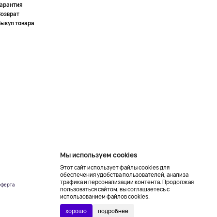
Гарантия
Возврат
Выкуп товара
Мы используем cookies
Этот сайт использует файлы cookies для
обеспечения удобства пользователей, анализа
трафика и персонализации контента. Продолжая
ферта
Создание сайта –
пользоваться сайтом, вы соглашаетесь с
NetLab
использованием файлов cookies.
хорошо
подробнее