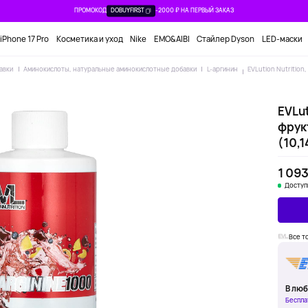
ПРОМОКОД
DOBUYFIRST
-2000 ₽ НА ПЕРВЫЙ ЗАКАЗ
iPhone 17 Pro
Косметика и уход
Nike
EMO&AIBI
Стайлер Dyson
LED-маски
авки
Аминокислоты, натуральные аминокислотные добавки
L-аргинин
EVLution Nutrition
EVLut
фрук
(10,1
1 093
Доступ
Все т
В люб
Беспла