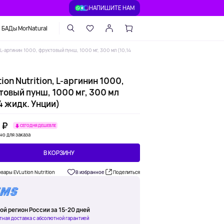
НАПИШИТЕ НАМ
БАДы MorNatural
, L-аргинин 1000, фруктовый пунш, 1000 мг, 300 мл (10,14
ion Nutrition, L-аргинин 1000,
товый пунш, 1000 мг, 300 мл
4 жидк. Унции)
 ₽
СЕГОДНЯ ДЕШЕВЛЕ
но для заказа
В КОРЗИНУ
овары EVLution Nutrition
В избранное
Поделиться
ой регион России за 15-20 дней
тная доставка с абсолютной гарантией