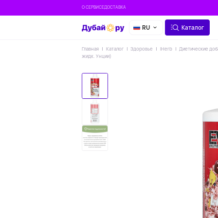
О СЕРВИСЕ
ДОСТАВКА
RU
Каталог
Главная
Каталог
Здоровье
IHerb
Диетические доб
жидк. Унции)