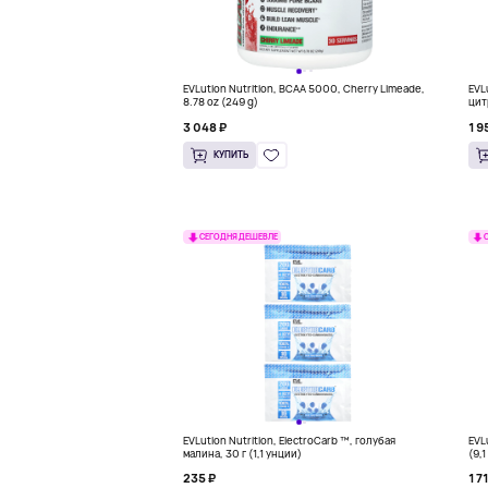
EVLution Nutrition, BCAA 5000, Cherry Limeade,
EVLu
8.78 oz (249 g)
цит
3 048 ₽
1 9
КУПИТЬ
СЕГОДНЯ ДЕШЕВЛЕ
EVLution Nutrition, ElectroCarb ™, голубая
EVL
малина, 30 г (1,1 унции)
(9,
235 ₽
1 7