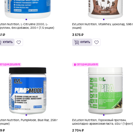
tion Nutrition, L-Citrulline 2000, L-
EVLution Nutrition, VitaWhey, шоколад, 596 г
руллин, без добавок, 200 г (7,5 унции)
унция)
51 ₽
3 575 ₽
КУПИТЬ
КУПИТЬ
СЕГОДНЯ ДЕШЕВЛЕ
СЕГОДНЯ ДЕШЕВЛЕ
ution Nutrition, PumpMode, Blue Raz, 258 г
EVLution Nutrition, Гороховый протеин,
1 унции)
шоколадно-арахисовая паста, 454 г (1 фунт
19 ₽
2 704 ₽