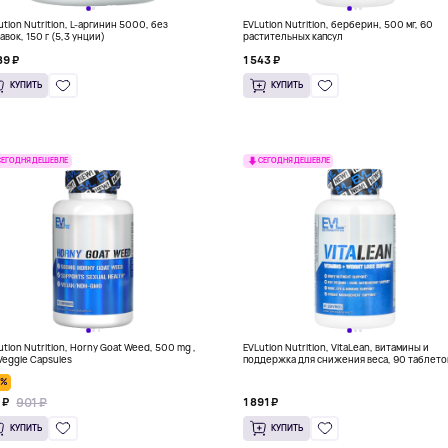
ution Nutrition, L-аргинин 5000, без
EVLution Nutrition, берберин, 500 мг, 60
авок, 150 г (5,3 унции)
растительных капсул
89 ₽
1 543 ₽
КУПИТЬ
КУПИТЬ
СЕГОДНЯ ДЕШЕВЛЕ
СЕГОДНЯ ДЕШЕВЛЕ
ution Nutrition, Horny Goat Weed, 500 mg ,
EVLution Nutrition, VitaLean, витамины и
Veggie Capsules
поддержка для снижения веса, 90 таблето
0%
901 ₽
 ₽
1 891 ₽
КУПИТЬ
КУПИТЬ