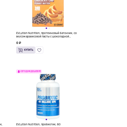
EVLution Nutrition, протеиновый батончик, со
вкусом арахисовой пасты с шоколадной
крошкой, 12 шт. по 65 г (2,29 унции)
0 ₽
КУПИТЬ
СЕГОДНЯ ДЕШЕВЛЕ
к,
EVLution Nutrition, пробиотик, 60