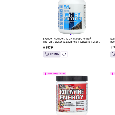
EVLution Nutrition, 100% сывороточный
EVL
протеин, шоколад двойного насыщения, 2,268
рас
кг (5 фунтов)
8 857 ₽
1 1
КУПИТЬ
СЕГОДНЯ ДЕШЕВЛЕ