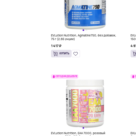
EVLution Nutrition, Agmatine750, без добавок,
EVL
75 г (2,65 унции)
150
1 417 ₽
4 9
КУПИТЬ
СЕГОДНЯ ДЕШЕВЛЕ
EVLution Nutrition, EAA 7000, розовый
EVL