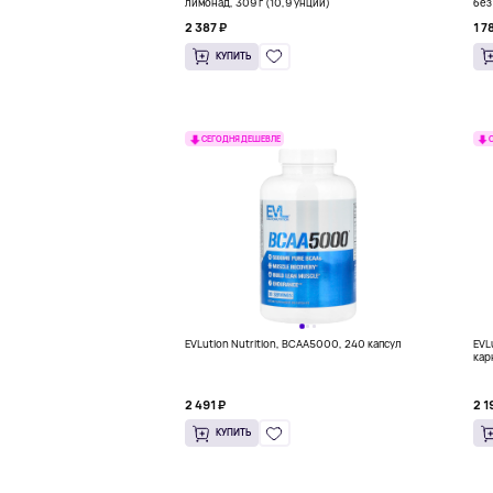
лимонад, 309 г (10,9 унции)
без
2 387 ₽
1 7
КУПИТЬ
СЕГОДНЯ ДЕШЕВЛЕ
EVLution Nutrition, BCAA5000, 240 капсул
EVLu
кар
2 491 ₽
2 1
КУПИТЬ