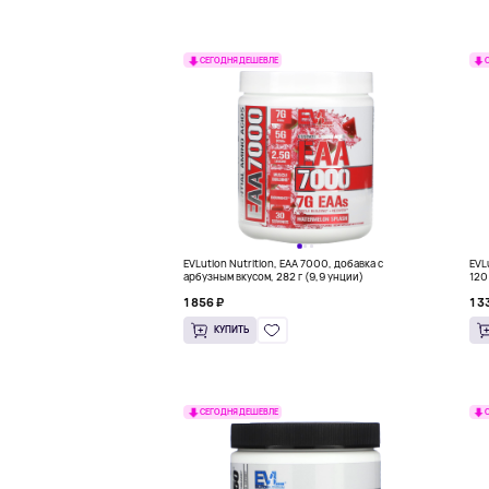
СЕГОДНЯ ДЕШЕВЛЕ
EVLution Nutrition, EAA 7000, добавка с
EVL
арбузным вкусом, 282 г (9,9 унции)
120
1 856 ₽
1 3
КУПИТЬ
СЕГОДНЯ ДЕШЕВЛЕ