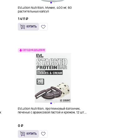
EVLution Nutrition, Мумие, 400 мг, 60
растительных капсул
1 411 ₽
КУПИТЬ
СЕГОДНЯ ДЕШЕВЛЕ
EVLution Nutrition, протеиновый батончик,
к
печенье с арахисовой пастой и кремом, 12 шт.
по 65 г
0 ₽
КУПИТЬ