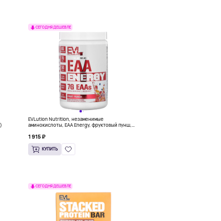
СЕГОДНЯ ДЕШЕВЛЕ
EVLution Nutrition, незаменимые
)
аминокислоты, EAA Energy, фруктовый пунш,
357 г (12,6 унции)
1 915 ₽
КУПИТЬ
СЕГОДНЯ ДЕШЕВЛЕ