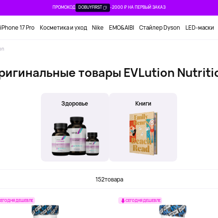
ПРОМОКОД
DOBUYFIRST
-2000 ₽ НА ПЕРВЫЙ ЗАКАЗ
iPhone 17 Pro
Косметика и уход
Nike
EMO&AIBI
Стайлер Dyson
LED-маски
on
ригинальные товары EVLution Nutriti
Здоровье
Книги
152
товара
СЕГОДНЯ ДЕШЕВЛЕ
СЕГОДНЯ ДЕШЕВЛЕ