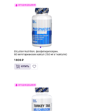
СЕГОДНЯ ДЕШЕВЛЕ
EVLution Nutrition, фосфатидилсерин,
60 вегетарианских капсул (150 мг в 1 капсуле)
1 806 ₽
КУПИТЬ
СЕГОДНЯ ДЕШЕВЛЕ