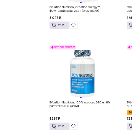
EVLution Nutrition, Creatine Energy™,
EVL
фруктовый пунш, 282 г (9,95 унции)
доб
3 047 ₽
1 4
КУПИТЬ
СЕГОДНЯ ДЕШЕВЛЕ
EVLution Nutrition, 100% якорцы, 650 мг, 60
EVL
растительных капсул
60 
-2
1 287 ₽
721
КУПИТЬ