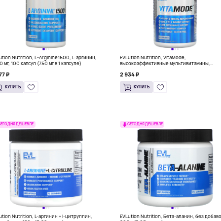
ution Nutrition, L-Arginine1500, L-аргинин,
EVLution Nutrition, VitaMode,
0 мг, 100 капсул (750 мг в 1 капсуле)
высокоэффективные мультивитамины,
120 таблеток
77 ₽
2 934 ₽
КУПИТЬ
КУПИТЬ
СЕГОДНЯ ДЕШЕВЛЕ
СЕГОДНЯ ДЕШЕВЛЕ
ution Nutrition, L-аргинин + l-цитруллин,
EVLution Nutrition, Бета-аланин, без добаво