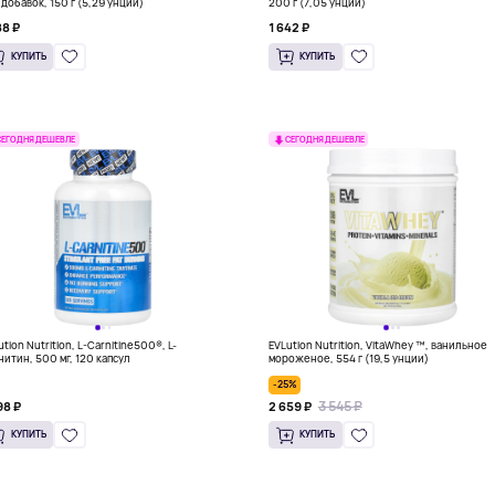
 добавок, 150 г (5,29 унции)
200 г (7,05 унции)
88 ₽
1 642 ₽
КУПИТЬ
КУПИТЬ
СЕГОДНЯ ДЕШЕВЛЕ
СЕГОДНЯ ДЕШЕВЛЕ
tion Nutrition, L-Carnitine500®, L-
EVLution Nutrition, VitaWhey ™, ванильное
нитин, 500 мг, 120 капсул
мороженое, 554 г (19,5 унции)
-25%
3 545 ₽
98 ₽
2 659 ₽
КУПИТЬ
КУПИТЬ