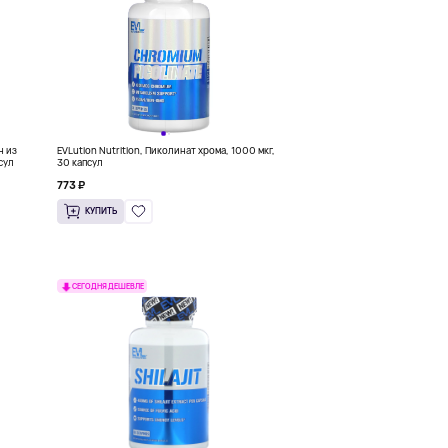
н из
EVLution Nutrition, Пиколинат хрома, 1000 мкг,
сул
30 капсул
773 ₽
КУПИТЬ
СЕГОДНЯ ДЕШЕВЛЕ