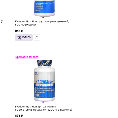
 (21
EVLution Nutrition, трутовик разноцветный,
500 мг, 60 капсул
944 ₽
КУПИТЬ
СЕГОДНЯ ДЕШЕВЛЕ
EVLution Nutrition, цитрат магния,
)
60 вегетарианских капсул (200 мг в 1 капсуле)
835 ₽