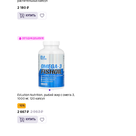
растительных капсул
2 180 ₽
КУПИТЬ
СЕГОДНЯ ДЕШЕВЛЕ
EVLution Nutrition, рыбий жир с омега-3,
1000 мг, 120 капсул
-10%
2 963 ₽
2 667 ₽
КУПИТЬ