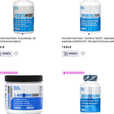
ution Nutrition, FocusMode, 30
EVLution Nutrition, Turmeric 1500®, куркуми
тительных капсул
куркумы и BioPerine®, 90 растительных кап
70 ₽
1 534 ₽
КУПИТЬ
КУПИТЬ
СЕГОДНЯ ДЕШЕВЛЕ
СЕГОДНЯ ДЕШЕВЛЕ