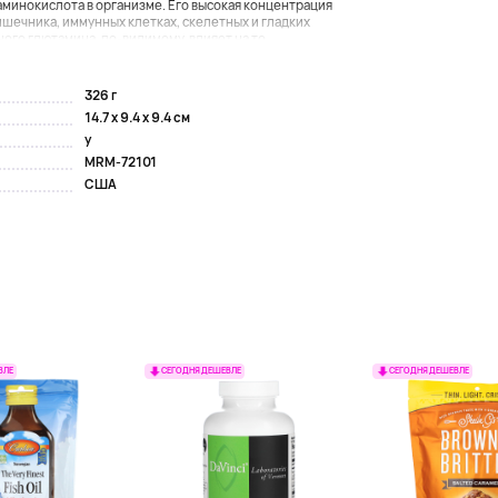
аминокислота в организме. Его высокая концентрация
ишечника, иммунных клетках, скелетных и гладких
го глютамина, по-видимому, влияет на то,...
326 г
14.7 x 9.4 x 9.4 см
y
MRM-72101
США
ВЛЕ
СЕГОДНЯ ДЕШЕВЛЕ
СЕГОДНЯ ДЕШЕВЛЕ