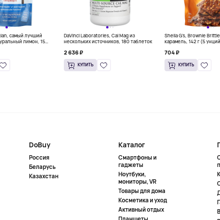
gian, самый лучший
DaVinci Laboratories, Cal Mag из
Sheila G's, Brownie Britt
уральный лимон, 15
нескольких источников, 180 таблеток
карамель, 142 г (5 унци
л) каждый
2 636 ₽
704 ₽
КУПИТЬ
КУПИТЬ
DoBuy
Каталог
Россия
Смартфоны и
гаджеты
Беларусь
Ноутбуки,
К
Казахстан
мониторы, VR
Товары для дома
Косметика и уход
Активный отдых
Планшеты