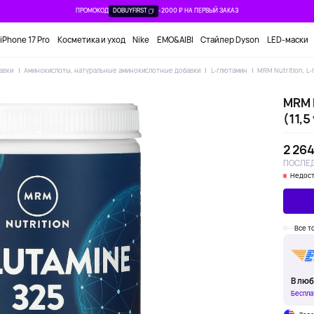
ПРОМОКОД
DOBUYFIRST
-2000 ₽ НА ПЕРВЫЙ ЗАКАЗ
iPhone 17 Pro
Косметика и уход
Nike
EMO&AIBI
Стайлер Dyson
LED-маски
авки
Аминокислоты, натуральные аминокислотные добавки
L-глютамин
MRM Nutrition, L-
MRM N
(11,5
2 264
ПОСЛЕД
Недост
Все т
В люб
Беспла