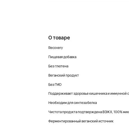
О товаре
Recovery
Пищевая добавка
Без глютена
Веганский продукт
Без ГМО
Поддерживает здоровье кишечника и иммунной 
Необходим для синтеза белка
Чистота продукта подтверждена ВЭЖХ, 100% ми
Ферментированный веганский источник