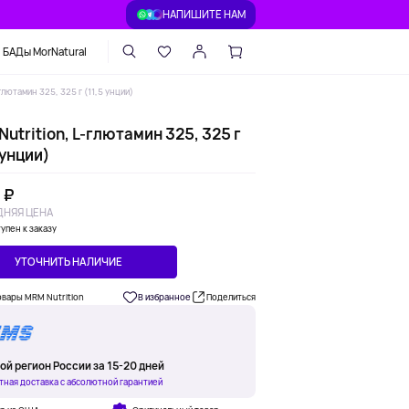
НАПИШИТЕ НАМ
БАДы MorNatural
глютамин 325, 325 г (11,5 унции)
utrition, L-глютамин 325, 325 г
 унции)
 ₽
НЯЯ ЦЕНА
упен к заказу
УТОЧНИТЬ НАЛИЧИЕ
овары MRM Nutrition
В избранное
Поделиться
ой регион России за 15-20 дней
тная доставка с абсолютной гарантией