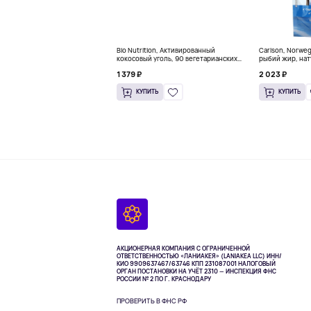
Bio Nutrition, Активированный
Carlson, Norwe
кокосовый уголь, 90 вегетарианских
рыбий жир, нат
капсул (260 мг в каждой капсуле)
пакетиков (5 м
1 379 ₽
2 023 ₽
КУПИТЬ
КУПИТЬ
АКЦИОНЕРНАЯ КОМПАНИЯ С ОГРАНИЧЕННОЙ
ОТВЕТСТВЕННОСТЬЮ «ЛАНИАКЕЯ» (LANIAKEA LLC)
ИНН/
КИО 9909637467/63746 КПП 231087001
НАЛОГОВЫЙ
ОРГАН ПОСТАНОВКИ НА УЧЁТ 2310 — ИНСПЕКЦИЯ ФНС
РОССИИ № 2 ПО Г. КРАСНОДАРУ
ПРОВЕРИТЬ В ФНС РФ