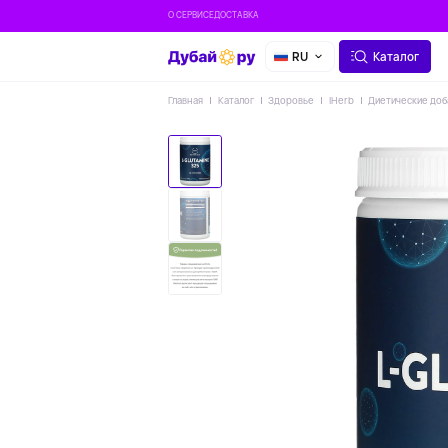
О СЕРВИСЕ
ДОСТАВКА
RU
Каталог
Главная
Каталог
Здоровье
IHerb
Диетические доб