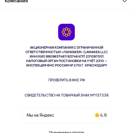
Компания
Как заказать
Активный отдых
Оплата
О сервисе
Планшеты
Доставка
Контакты
Игровые консоли
Гарантия
Камеры
Возврат
TV и мультимедиа
Выкуп товара
Музыка и звук
АКЦИОНЕРНАЯ КОМПАНИЯ С ОГРАНИЧЕННОЙ
Спорт
ОТВЕТСТВЕННОСТЬЮ «ЛАНИАКЕЯ» (LANIAKEA LLC)
ИНН/КИО 9909637467/63746 КПП 231087001
Здоровье
НАЛОГОВЫЙ ОРГАН ПОСТАНОВКИ НА УЧЁТ 2310 —
Здоровье питомцев
ИНСПЕКЦИЯ ФНС РОССИИ № 2 ПО Г. КРАСНОДАРУ
Книги
Одежда и аксессуары
ПРОВЕРИТЬ В ФНС РФ
СВИДЕТЕЛЬСТВО НА ТОВАРНЫЙ ЗНАК №1137338
4,9
Мы на Яндекс
Принимаем к оплате