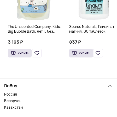
The Unscented Company, Kids,
Source Naturals, Глицинат
Big Bubble Bath, Refill, без
магния, 60 таблеток
отдушек, 1 л (33,8 жидк.
Унции)
3 165 ₽
837 ₽
КУПИТЬ
КУПИТЬ
DoBuy
Россия
Беларусь
Казахстан