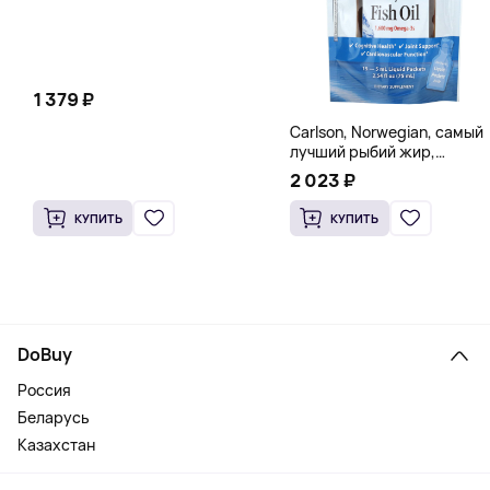
1 379 ₽
Carlson, Norwegian, самый
лучший рыбий жир,
натуральный лимон, 15
2 023 ₽
пакетиков (5 мл) каждый
КУПИТЬ
КУПИТЬ
DoBuy
Россия
Беларусь
Казахстан