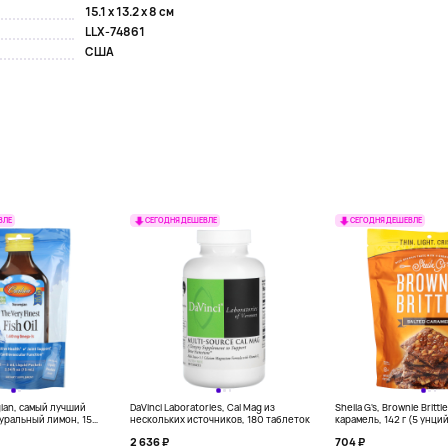
15.1 x 13.2 x 8 см
LLX-74861
США
ВЛЕ
СЕГОДНЯ ДЕШЕВЛЕ
СЕГОДНЯ ДЕШЕВЛЕ
gian, самый лучший
DaVinci Laboratories, Cal Mag из
Sheila G's, Brownie Britt
уральный лимон, 15
нескольких источников, 180 таблеток
карамель, 142 г (5 унци
л) каждый
2 636 ₽
704 ₽