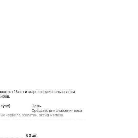
расте от 18 лет и старше при использовании
жиров.
псуле)
Цель
Средство для снижения веса
ные чернила, желатин, оксид железа,
сульфат натрия, натрия крахмалгликолят, тальк, ...
60 шт.