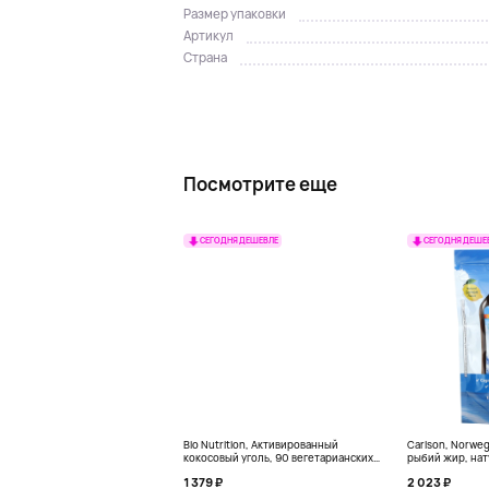
Размер упаковки
Артикул
Страна
Посмотрите еще
СЕГОДНЯ ДЕШЕВЛЕ
СЕГОДНЯ ДЕШЕ
Bio Nutrition, Активированный
Carlson, Norwe
кокосовый уголь, 90 вегетарианских
рыбий жир, нат
капсул (260 мг в каждой капсуле)
пакетиков (5 м
1 379 ₽
2 023 ₽