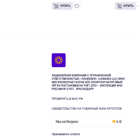
КУПИТЬ
КУПИТЬ
АКЦИОНЕРНАЯ КОМПАНИЯ С ОГРАНИЧЕННОЙ
ОТВЕТСТВЕННОСТЬЮ «ЛАНИАКЕЯ» (LANIAKEA LLC)
ИНН/
КИО 9909637467/63746 КПП 231087001
НАЛОГОВЫЙ
ОРГАН ПОСТАНОВКИ НА УЧЁТ 2310 — ИНСПЕКЦИЯ ФНС
РОССИИ № 2 ПО Г. КРАСНОДАРУ
ПРОВЕРИТЬ В ФНС РФ
СВИДЕТЕЛЬСТВО НА ТОВАРНЫЙ ЗНАК №1137338
Мы на Яндекс
4,9
Принимаем к оплате