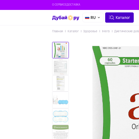
О СЕРВИСЕ
ДОСТАВКА
RU
Каталог
Главная
Каталог
Здоровье
IHerb
Диетические доб