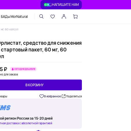
НАПИШИТЕ НАМ
БАДы MorNatural
 мг, 60 капсул
 Орлистат, средство для снижения
 стартовый пакет, 60 мг, 60
ул
5 ₽
СЕГОДНЯ ДЕШЕВЛЕ
но для заказа
В КОРЗИНУ
овары
В избранное
Поделиться
ой регион России за 15-20 дней
тная доставка с абсолютной гарантией