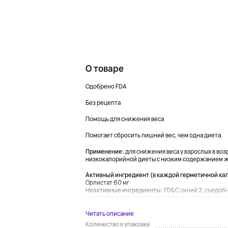
О товаре
Одобрено FDA
Без рецепта
Помощь для снижения веса
Помогает сбросить лишний вес, чем одна диета.
Применение:
для снижения веса у взрослых в воз
низкокалорийной диеты с низким содержанием 
Активный ингредиент (в каждой герметичной ка
Орлистат 60 мг
Неактивные ингредиенты:
FD&C синий 2, съедоб
микрокристаллическая целлюлоза, повидон, лаурил
Читать описание
Количество в упаковке