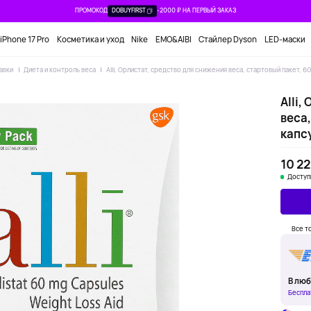
ПРОМОКОД
DOBUYFIRST
-2000 ₽ НА ПЕРВЫЙ ЗАКАЗ
iPhone 17 Pro
Косметика и уход
Nike
EMO&AIBI
Стайлер Dyson
LED-маски
авки
Диета и контроль веса
Alli, Орлистат, средство для снижения веса, стартовый пакет, 60
Alli,
веса,
капс
10 22
Доступ
Все т
В люб
Беспла