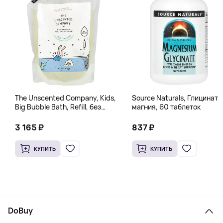
The Unscented Company, Kids,
Source Naturals, Глицинат
Big Bubble Bath, Refill, без
магния, 60 таблеток
отдушек, 1 л (33,8 жидк.
Унции)
3 165 ₽
837 ₽
КУПИТЬ
КУПИТЬ
DoBuy