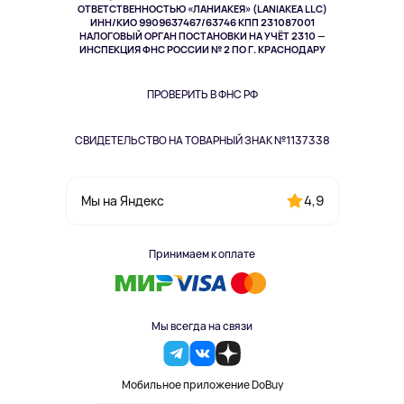
Спорт
ОТВЕТСТВЕННОСТЬЮ «ЛАНИАКЕЯ» (LANIAKEA LLC)
ИНН/КИО 9909637467/63746 КПП 231087001
Здоровье
НАЛОГОВЫЙ ОРГАН ПОСТАНОВКИ НА УЧЁТ 2310 —
Здоровье питомцев
ИНСПЕКЦИЯ ФНС РОССИИ № 2 ПО Г. КРАСНОДАРУ
Книги
Одежда и аксессуары
ПРОВЕРИТЬ В ФНС РФ
СВИДЕТЕЛЬСТВО НА ТОВАРНЫЙ ЗНАК №1137338
4,9
Мы на Яндекс
Принимаем к оплате
Мы всегда на связи
Мобильное приложение DoBuy