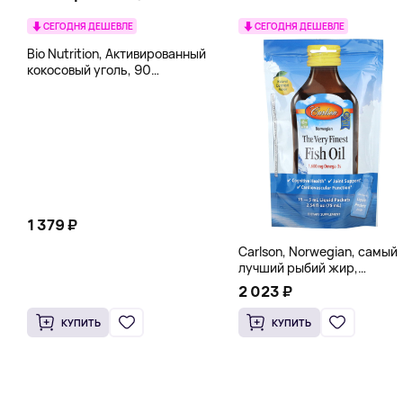
СЕГОДНЯ ДЕШЕВЛЕ
СЕГОДНЯ ДЕШЕВЛЕ
Bio Nutrition, Активированный
кокосовый уголь, 90
вегетарианских капсул (260
мг в каждой капсуле)
1 379 ₽
Carlson, Norwegian, самый
лучший рыбий жир,
натуральный лимон, 15
2 023 ₽
пакетиков (5 мл) каждый
КУПИТЬ
КУПИТЬ