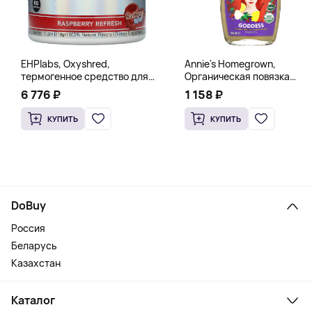
EHPlabs, Oxyshred,
Annie's Homegrown,
термогенное средство для
Органическая повязка
сжигания жира, малиновое
«Богиня», 236 мл (8 жидк.
6 776 ₽
1 158 ₽
освежение, 318 г (11,2 унции)
унц.)
КУПИТЬ
КУПИТЬ
DoBuy
Россия
Беларусь
Казахстан
Каталог