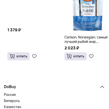
1 379 ₽
Carlson, Norwegian, самый
лучший рыбий жир,
натуральный лимон, 15
2 023 ₽
пакетиков (5 мл) каждый
КУПИТЬ
КУПИТЬ
DoBuy
Россия
Беларусь
Казахстан