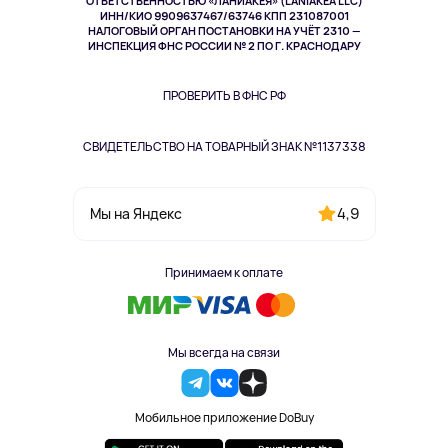
ОТВЕТСТВЕННОСТЬЮ «ЛАНИАКЕЯ» (LANIAKEA LLC)
ИНН/КИО 9909637467/63746 КПП 231087001
Здоровье
НАЛОГОВЫЙ ОРГАН ПОСТАНОВКИ НА УЧЁТ 2310 —
Здоровье питомцев
ИНСПЕКЦИЯ ФНС РОССИИ № 2 ПО Г. КРАСНОДАРУ
Книги
Одежда и аксессуары
ПРОВЕРИТЬ В ФНС РФ
СВИДЕТЕЛЬСТВО НА ТОВАРНЫЙ ЗНАК №1137338
4,9
Мы на Яндекс
Принимаем к оплате
Мы всегда на связи
Мобильное приложение DoBuy