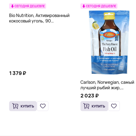
СЕГОДНЯ ДЕШЕВЛЕ
СЕГОДНЯ ДЕШЕВЛЕ
Bio Nutrition, Активированный
кокосовый уголь, 90
вегетарианских капсул (260
мг в каждой капсуле)
1 379 ₽
Carlson, Norwegian, самый
лучший рыбий жир,
натуральный лимон, 15
2 023 ₽
пакетиков (5 мл) каждый
КУПИТЬ
КУПИТЬ