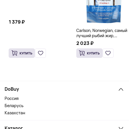
1 379 ₽
Carlson, Norwegian, самый
лучший рыбий жир,
натуральный лимон, 15
2 023 ₽
пакетиков (5 мл) каждый
КУПИТЬ
КУПИТЬ
DoBuy
Россия
Беларусь
Казахстан
Каталог