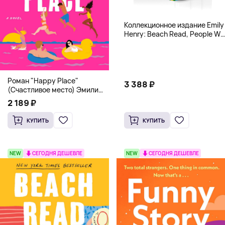
Коллекционное издание Emily
Henry: Beach Read, People We
Meet, Book Lovers
Роман "Happy Place"
3 388 ₽
(Счастливое место) Эмили
Генри | Твердый переплет
2 189 ₽
КУПИТЬ
КУПИТЬ
NEW
СЕГОДНЯ ДЕШЕВЛЕ
NEW
СЕГОДНЯ ДЕШЕВЛЕ