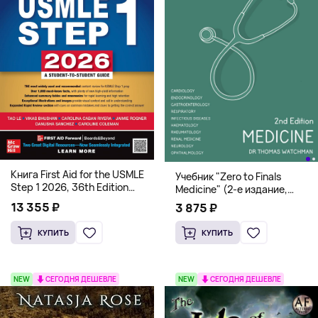
Книга First Aid for the USMLE
Учебник "Zero to Finals
Step 1 2026, 36th Edition
Medicine" (2-е издание,
(Мягкий переплет,
Мягкая обложка) Dr. Thomas
13 355 ₽
3 875 ₽
Английский язык)
Watchman
КУПИТЬ
КУПИТЬ
NEW
СЕГОДНЯ ДЕШЕВЛЕ
NEW
СЕГОДНЯ ДЕШЕВЛЕ