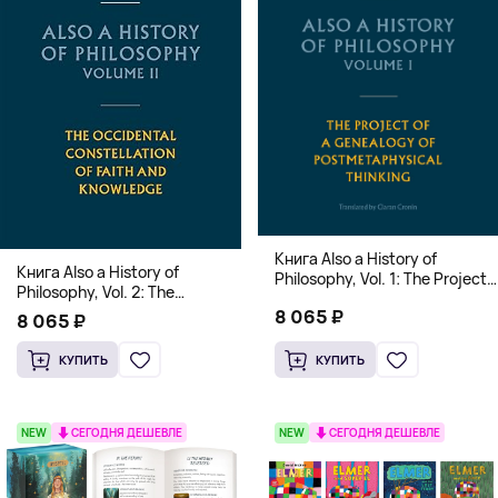
Книга Also a History of
Книга Also a History of
Philosophy, Vol. 1: The Project
Philosophy, Vol. 2: The
of a Genealogy of
Occidental Constellation of
8 065 ₽
Postmetaphysical Thinking
8 065 ₽
Faith and Knowledge
(Твердый переплет)
(Твердый переплет)
КУПИТЬ
КУПИТЬ
NEW
СЕГОДНЯ ДЕШЕВЛЕ
NEW
СЕГОДНЯ ДЕШЕВЛЕ