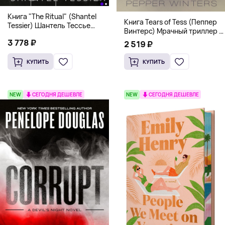
Книга "The Ritual" (Shantel
Книга Tears of Tess (Пеппер
Tessier) Шантель Тессье
Винтерс) Мрачный триллер о
Экстремальный дарк-
выживании и страсти (18+)
3 778 ₽
романс бестселлер (18+)
2 519 ₽
КУПИТЬ
КУПИТЬ
NEW
СЕГОДНЯ ДЕШЕВЛЕ
NEW
СЕГОДНЯ ДЕШЕВЛЕ