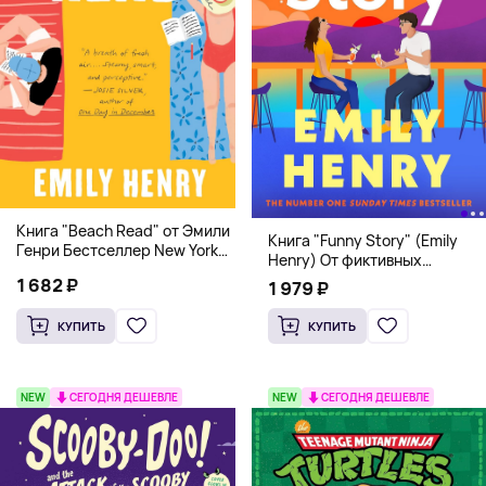
Книга "Beach Read" от Эмили
Книга "Funny Story" (Emily
Генри Бестселлер New York
Henry) От фиктивных
Times
свиданий к реальной любви
1 682 ₽
1 979 ₽
КУПИТЬ
КУПИТЬ
NEW
СЕГОДНЯ ДЕШЕВЛЕ
NEW
СЕГОДНЯ ДЕШЕВЛЕ