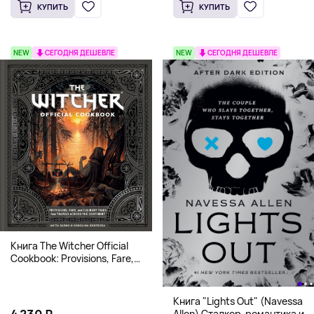
КУПИТЬ
КУПИТЬ
NEW
СЕГОДНЯ ДЕШЕВЛЕ
NEW
СЕГОДНЯ ДЕШЕВЛЕ
Книга The Witcher Official
Cookbook: Provisions, Fare,
and Culinary Tales from Travels
Across the Continent
Книга "Lights Out" (Navessa
4 230 ₽
Allen) Сталкер-романтика и