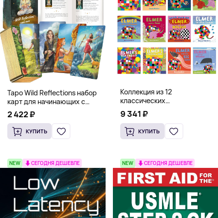
Коллекция из 12
Таро Wild Reflections набор
классических
карт для начинающих с
иллюстрированных книг об
книгой (78 карт, золочёные
9 341 ₽
2 422 ₽
Элмере от Дэвида Макки
края)
КУПИТЬ
КУПИТЬ
NEW
СЕГОДНЯ ДЕШЕВЛЕ
NEW
СЕГОДНЯ ДЕШЕВЛЕ