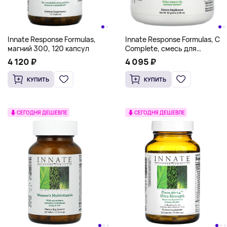
Innate Response Formulas,
Innate Response Formulas, C
магний 300, 120 капсул
Complete, смесь для
поддержки иммунитета с
4 120 ₽
4 095 ₽
витамином С в порошке, 84 г
(2,96 унции)
КУПИТЬ
КУПИТЬ
СЕГОДНЯ ДЕШЕВЛЕ
СЕГОДНЯ ДЕШЕВЛЕ