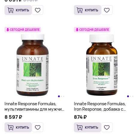
таблеток
КУПИТЬ
КУПИТЬ
СЕГОДНЯ ДЕШЕВЛЕ
СЕГОДНЯ ДЕШЕВЛЕ
Innate Response Formulas,
Innate Response Formulas,
мультивитамины для мужчин
Iron Response, добавка с
старше 40 лет, 120 таблеток
железом, 90 таблеток
8 597 ₽
874 ₽
КУПИТЬ
КУПИТЬ