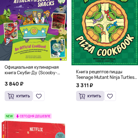
Официальная кулинарная
Книга рецептов пиццы
книга Скуби-Ду (Scooby-
Teenage Mutant Ninja Turtles
Doo! and the Attack of the
Pizza Cookbook (На
3 840 ₽
Scooby Snacks), Твердый
3 311 ₽
английском)
переплет
КУПИТЬ
КУПИТЬ
NEW
СЕГОДНЯ ДЕШЕВЛЕ