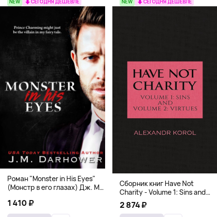
NEW
СЕГОДНЯ ДЕШЕВЛЕ
NEW
СЕГОДНЯ ДЕШЕВЛЕ
Роман "Monster in His Eyes"
Сборник книг Have Not
(Монстр в его глазах) Дж. М.
Charity - Volume 1: Sins and
Дарховер | Mafia Romance
Volume 2: Virtues
1 410 ₽
2 874 ₽
18+