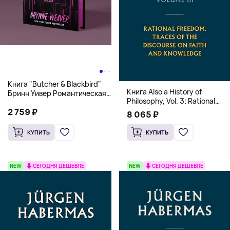
Книга "Butcher & Blackbird"
Книга Also a History of
Бринн Уивер Романтическая
Philosophy, Vol. 3: Rational
комедия о серийных убийцах
Freedom. Traces of the
2 759 ₽
(18+)
8 065 ₽
Discourse on Faith and
Knowledge (Твердый
КУПИТЬ
КУПИТЬ
переплет)
NEW
СЕГОДНЯ ДЕШЕВЛЕ
NEW
СЕГОДНЯ ДЕШЕВЛЕ