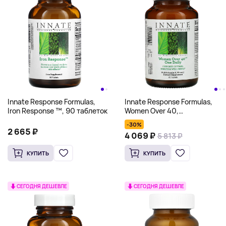
Innate Response Formulas,
Innate Response Formulas,
Iron Response ™, 90 таблеток
Women Over 40,
мультивитамины для
-30%
женщин старше 40 лет, для
2 665 ₽
4 069 ₽
5 813 ₽
приема один раз в день,
60 таблеток
КУПИТЬ
КУПИТЬ
СЕГОДНЯ ДЕШЕВЛЕ
СЕГОДНЯ ДЕШЕВЛЕ