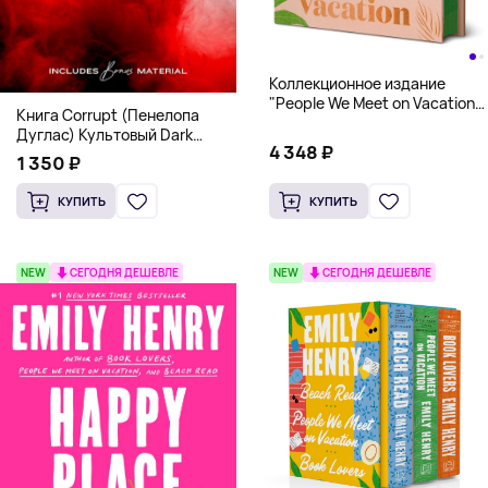
Коллекционное издание
"People We Meet on Vacation"
Книга Corrupt (Пенелопа
(Эмили Генри) Deluxe
Дуглас) Культовый Dark
Hardcover
4 348 ₽
Romance бестселлер (18+)
1 350 ₽
КУПИТЬ
КУПИТЬ
NEW
СЕГОДНЯ ДЕШЕВЛЕ
NEW
СЕГОДНЯ ДЕШЕВЛЕ