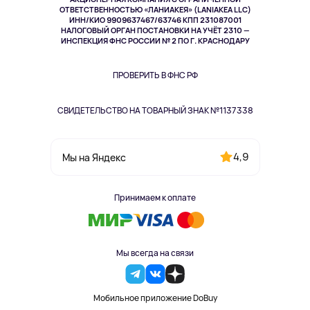
Спорт
ОТВЕТСТВЕННОСТЬЮ «ЛАНИАКЕЯ» (LANIAKEA LLC)
ИНН/КИО 9909637467/63746 КПП 231087001
Здоровье
НАЛОГОВЫЙ ОРГАН ПОСТАНОВКИ НА УЧЁТ 2310 —
Здоровье питомцев
ИНСПЕКЦИЯ ФНС РОССИИ № 2 ПО Г. КРАСНОДАРУ
Книги
Одежда и аксессуары
ПРОВЕРИТЬ В ФНС РФ
СВИДЕТЕЛЬСТВО НА ТОВАРНЫЙ ЗНАК №1137338
4,9
Мы на Яндекс
Принимаем к оплате
Мы всегда на связи
Мобильное приложение DoBuy