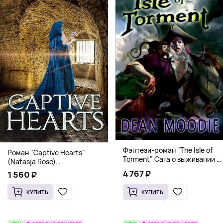
Фэнтези-роман "The Isle of
Роман "Captive Hearts"
Torment" Сага о выживании и
(Natasja Rose)
магии
Романтическое фэнтези
4 767 ₽
1 560 ₽
КУПИТЬ
КУПИТЬ