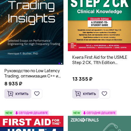
Книга First Aid for the USMLE
Step 2 CK, 11th Edition
(Мягкий переплет,
Руководство по Low Latency
Английский язык)
Trading, оптимизация C++ и
13 355 ₽
системная архитектура для
8 935 ₽
HFT
КУПИТЬ
КУПИТЬ
NEW
СЕГОДНЯ ДЕШЕВЛЕ
NEW
СЕГОДНЯ ДЕШЕВЛЕ