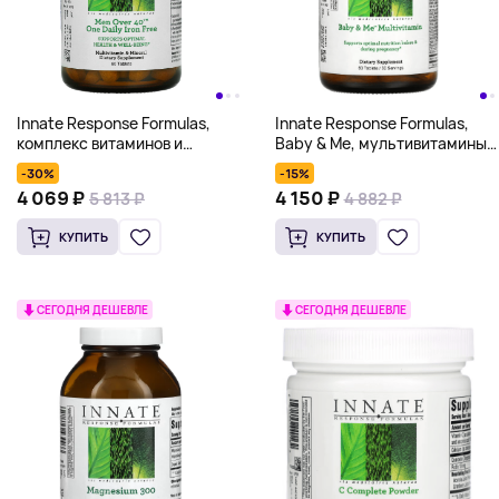
Innate Response Formulas,
Innate Response Formulas,
Baby & Me, мультивитамины,
комплекс витаминов и
60 таблеток
микроэлементов для мужчин
-15%
-30%
старше 40 лет, для приема
4 150 ₽
4 069 ₽
4 882 ₽
5 813 ₽
один раз в день, без железа,
60 таблеток
КУПИТЬ
КУПИТЬ
СЕГОДНЯ ДЕШЕВЛЕ
СЕГОДНЯ ДЕШЕВЛЕ