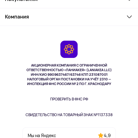
Товары для дома
Служба поддержки
Косметика и уход
Компания
Как заказать
Активный отдых
Оплата
О сервисе
Планшеты
Доставка
Контакты
Игровые консоли
Гарантия
Камеры
Возврат
TV и мультимедиа
Выкуп товара
Музыка и звук
АКЦИОНЕРНАЯ КОМПАНИЯ С ОГРАНИЧЕННОЙ
Спорт
ОТВЕТСТВЕННОСТЬЮ «ЛАНИАКЕЯ» (LANIAKEA LLC)
ИНН/КИО 9909637467/63746 КПП 231087001
Здоровье
НАЛОГОВЫЙ ОРГАН ПОСТАНОВКИ НА УЧЁТ 2310 —
Здоровье питомцев
ИНСПЕКЦИЯ ФНС РОССИИ № 2 ПО Г. КРАСНОДАРУ
Книги
Одежда и аксессуары
ПРОВЕРИТЬ В ФНС РФ
СВИДЕТЕЛЬСТВО НА ТОВАРНЫЙ ЗНАК №1137338
4,9
Мы на Яндекс