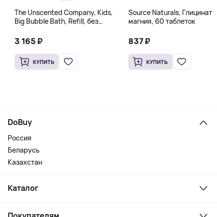
The Unscented Company, Kids,
Source Naturals, Глицинат
Big Bubble Bath, Refill, без
магния, 60 таблеток
отдушек, 1 л (33,8 жидк.
Унции)
3 165 ₽
837 ₽
КУПИТЬ
КУПИТЬ
DoBuy
Россия
Беларусь
Казахстан
Каталог
Смартфоны и гаджеты
Покупателям
Ноутбуки, мониторы, VR