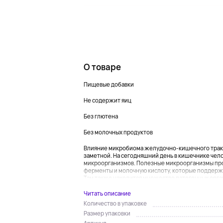
О товаре
Пищевые добавки
Не содержит яиц
Без глютена
Без молочных продуктов
Влияние микробиома желудочно-кишечного тракта
заметной. На сегодняшний день в кишечнике чел
микроорганизмов. Полезные микроорганизмы про
ферменты и молочную кислоту, которые поддерж
Там также находится множество патогенных органи
Читать описание
Количество в упаковке
Размер упаковки