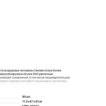
 на здоровье человека становится все более
овека обнаружено более 500 различных
изводят соединения, в том числе пищеварительные
ивают нормальную работу кишечника и организма.
змов, но они не перерастут и не станут...
90 шт.
11.2 x 6.1 x 6 см