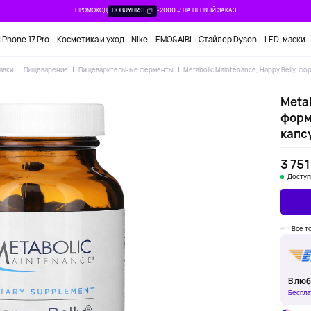
ПРОМОКОД
DOBUYFIRST
-2000 ₽ НА ПЕРВЫЙ ЗАКАЗ
iPhone 17 Pro
Косметика и уход
Nike
EMO&AIBI
Стайлер Dyson
LED-маски
авки
Пищеварение
Пищеварительные ферменты
Metabolic Maintenance, Happy Belly, фо
Metab
форм
капс
3 751
Доступ
Все т
В люб
Беспла