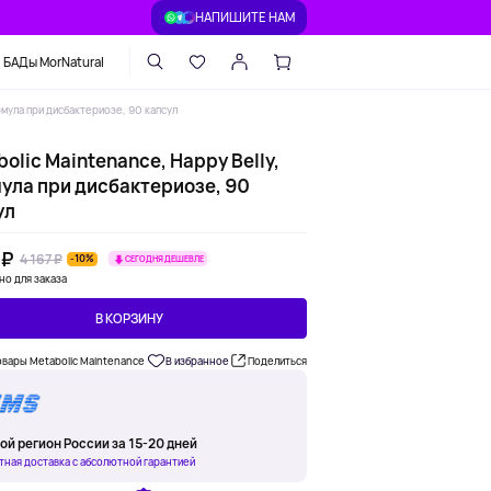
НАПИШИТЕ НАМ
БАДы MorNatural
рмула при дисбактериозе, 90 капсул
olic Maintenance, Happy Belly,
ула при дисбактериозе, 90
ул
 ₽
4 167 ₽
-10%
СЕГОДНЯ ДЕШЕВЛЕ
но для заказа
В КОРЗИНУ
овары Metabolic Maintenance
В избранное
Поделиться
ой регион России за 15-20 дней
тная доставка с абсолютной гарантией