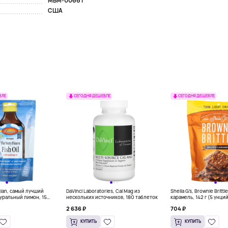
MBM-00661
США
ВЛЕ
СЕГОДНЯ ДЕШЕВЛЕ
СЕГОДНЯ ДЕШЕВЛЕ
gian, самый лучший
DaVinci Laboratories, Cal Mag из
Sheila G's, Brownie Britt
уральный лимон, 15
нескольких источников, 180 таблеток
карамель, 142 г (5 унци
л) каждый
2 636 ₽
704 ₽
КУПИТЬ
КУПИТЬ