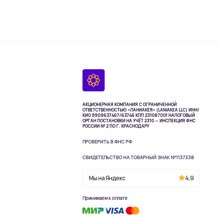
АКЦИОНЕРНАЯ КОМПАНИЯ С ОГРАНИЧЕННОЙ
ОТВЕТСТВЕННОСТЬЮ «ЛАНИАКЕЯ» (LANIAKEA LLC)
ИНН/
КИО 9909637467/63746 КПП 231087001
НАЛОГОВЫЙ
ОРГАН ПОСТАНОВКИ НА УЧЁТ 2310 — ИНСПЕКЦИЯ ФНС
РОССИИ № 2 ПО Г. КРАСНОДАРУ
ПРОВЕРИТЬ В ФНС РФ
СВИДЕТЕЛЬСТВО НА ТОВАРНЫЙ ЗНАК №1137338
Мы на Яндекс
4,9
Принимаем к оплате