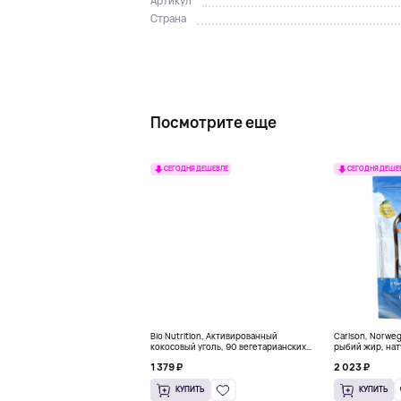
Артикул
Страна
Посмотрите еще
СЕГОДНЯ ДЕШЕВЛЕ
СЕГОДНЯ ДЕШЕ
Bio Nutrition, Активированный
Carlson, Norwe
кокосовый уголь, 90 вегетарианских
рыбий жир, нат
капсул (260 мг в каждой капсуле)
пакетиков (5 м
1 379 ₽
2 023 ₽
КУПИТЬ
КУПИТЬ